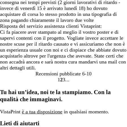
consegna nei tempi previsti (2 giorni lavorativi di ritardo -
invece di venerdì 15 è arrivato lunedì 18) ho dovuto
acquistare di corsa lo stesso prodotto in una tipografia di
zona pagando chiaramente il lavoro due volte
Risposta del servizio assistenza clienti Vistaprint:
Ci fa piacere aver stampato al meglio il vostro poster e di
sapervi contenti con il progetto. Vogliate invece accettare le
nostre scuse per il ritardo causato e vi assicuriamo che non è
un esperienza usuale con noi e ci dispiace che abbiate dovuto
acquistarlo altrove per l'urgenza che avevate. State certi che
non accadrà ancora e sarà nostra cura mandarvi una mail con
altri dettagli utili.
Recensioni pubblicate
6-10
1
2
3
Vai
Vai
Vai
alla
alla
alla
Tu hai un’idea, noi te la stampiamo. Con la
pagina
pagina
pagina
qualità che immaginavi.
VistaPrint
è a tua disposizione
in qualsiasi momento.
Lieti di aiutarti