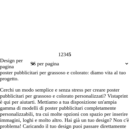
1
2
3
4
5
Pagina
Pagina
Pagina
Pagina
Pagina
Design per
1
2
3
4
5
pagina
poster pubblicitari per grassoso e colorato: diamo vita al tuo
progetto.
Cerchi un modo semplice e senza stress per creare poster
pubblicitari per grassoso e colorato personalizzati? Vistaprint
è qui per aiutarti. Mettiamo a tua disposizione un'ampia
gamma di modelli di poster pubblicitari completamente
personalizzabili, tra cui molte opzioni con spazio per inserire
immagini, loghi e molto altro. Hai già un tuo design? Non c'è
problema! Caricando il tuo design puoi passare direttamente