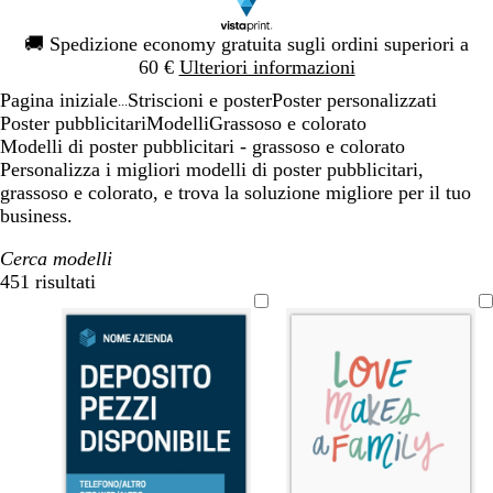
Diapositiva
🚚
Spedizione economy gratuita sugli ordini superiori a
1
60 €
Ulteriori informazioni
di
Pagina iniziale
Striscioni e poster
Poster personalizzati
1
...
Poster pubblicitari
Modelli
Grassoso e colorato
Modelli di poster pubblicitari - grassoso e colorato
Personalizza i migliori modelli di poster pubblicitari,
grassoso e colorato, e trova la soluzione migliore per il tuo
business.
Cerca modelli
451 risultati
Filtri