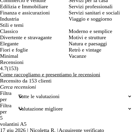
Commercio e vendite
Servizi per la casa
Edilizia e Immobiliare
Servizi professionali
Finanza e assicurazioni
Servizi sanitari e sociali
Industria
Viaggio e soggiorno
Stili e temi
Classico
Moderno e semplice
Divertente e stravagante
Motivi e strutture
Elegante
Natura e paesaggi
Fiori e foglie
Retrò e vintage
Minimal
Vacanze
Recensioni
153
4.7
(
153
)
recensioni
Come raccogliamo e presentiamo le recensioni
Recensito da 153 clienti
I
miei
Filtra
termini
per
di
Filtra
ricerca
per
5
volantini A5
17 giu 2026
|
Nicoletta R.
|
Acquirente verificato