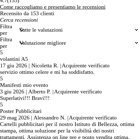
153
4.7
(
153
)
recensioni
Come raccogliamo e presentiamo le recensioni
Recensito da 153 clienti
I
miei
Filtra
termini
per
di
Filtra
ricerca
per
5
volantini A5
17 giu 2026
|
Nicoletta R.
|
Acquirente verificato
servizio ottimo celere e mi ha soddisfatto.
5
Manifesti mio evento
3 giu 2026
|
Alberto P.
|
Acquirente verificato
Superlativi!!! Bravi!!!
5
Poster Pubblicitari
29 mag 2026
|
Alessandro N.
|
Acquirente verificato
Cartelli pubblicitari per il nostro Istituto di Bellezza, ottima
stampa, ottima soluzione per la visibilità dei nostri
trattamenti. Assistenza on line pre e posto vendita ottima.