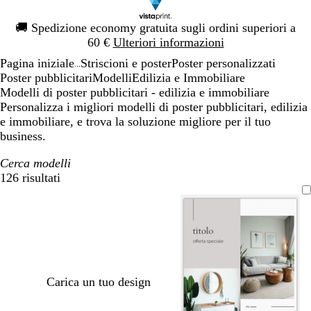
Diapositiva
🚚
Spedizione economy gratuita sugli ordini superiori a
1
60 €
Ulteriori informazioni
di
Pagina iniziale
Striscioni e poster
Poster personalizzati
1
...
Poster pubblicitari
Modelli
Edilizia e Immobiliare
Modelli di poster pubblicitari - edilizia e immobiliare
Personalizza i migliori modelli di poster pubblicitari, edilizia
e immobiliare, e trova la soluzione migliore per il tuo
business.
Cerca modelli
126 risultati
Filtri
Carica un tuo design