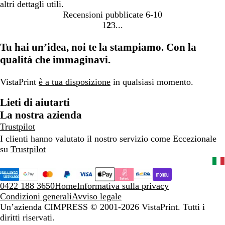
altri dettagli utili.
Recensioni pubblicate
6-10
1
2
3
Vai
Vai
Vai
alla
alla
alla
Tu hai un’idea, noi te la stampiamo. Con la
pagina
pagina
pagina
qualità che immaginavi.
VistaPrint
è a tua disposizione
in qualsiasi momento.
Lieti di aiutarti
La nostra azienda
Trustpilot
I clienti hanno valutato il nostro servizio come Eccezionale
su
Trustpilot
0422 188 3650
Home
Informativa sulla privacy
Condizioni generali
Avviso legale
Un’azienda CIMPRESS
© 2001-2026 VistaPrint. Tutti i
diritti riservati.