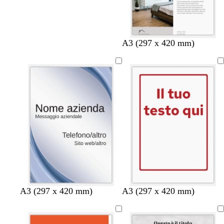
g
c
a
b
m
n
A3 (297 x 420 mm)
r
r
c
l
a
e
i
e
c
u
l
r
g
m
i
s
v
o
i
a
a
c
a
o
i
u
c
o
r
h
o
i
a
r
o
A3 (297 x 420 mm)
A3 (297 x 420 mm)