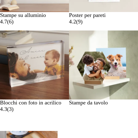
Stampe su alluminio
Poster per pareti
4.7
(
6
)
4.2
(
9
)
Blocchi con foto in acrilico
Stampe da tavolo
4.3
(
3
)