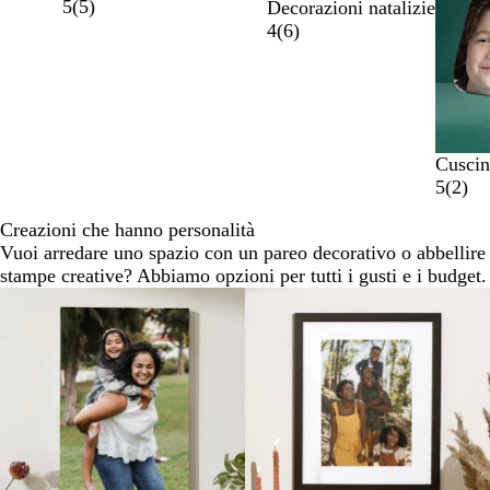
5
(
5
)
Decorazioni natalizie
4
(
6
)
Cuscin
5
(
2
)
Creazioni che hanno personalità
Vuoi arredare uno spazio con un pareo decorativo o abbellire
stampe creative? Abbiamo opzioni per tutti i gusti e i budget.
Nuove opzioni