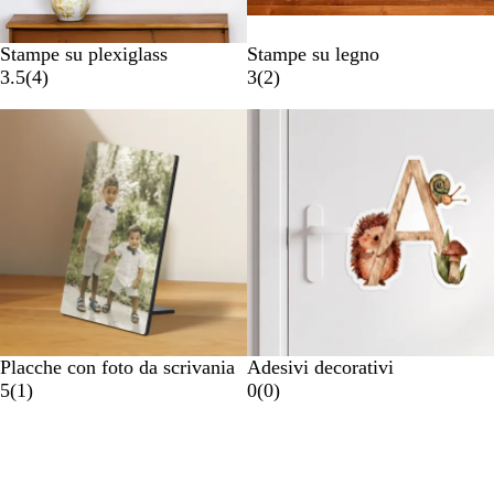
Stampe su plexiglass
Stampe su legno
3.5
(
4
)
3
(
2
)
Novità
Placche con foto da scrivania
Adesivi decorativi
5
(
1
)
0
(
0
)