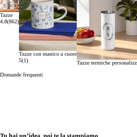
da
1
a
Tazze
2
4.8
(
862
)
di
4
Tazze con manico a cuore
5
(
1
)
Tazze termiche personalizz
Domande frequenti
Tu hai un’idea, noi te la stampiamo.