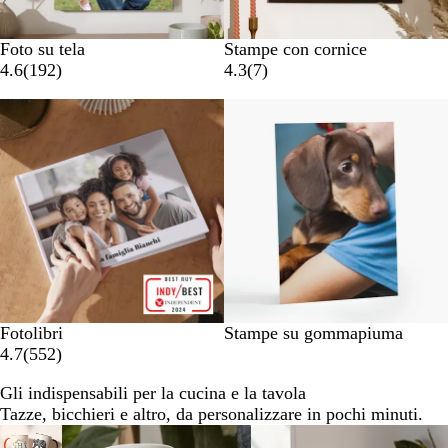
Foto su tela
Stampe con cornice
4.6
(
192
)
4.3
(
7
)
Nuove opzioni
Fotolibri
Stampe su gommapiuma
4.7
(
552
)
Gli indispensabili per la cucina e la tavola
Tazze, bicchieri e altro, da personalizzare in pochi minuti.
Diapositiva