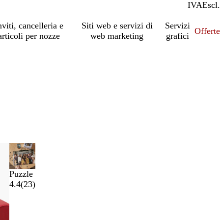
IVA
Incl.
Escl.
nviti, cancelleria e
Siti web e servizi di
Servizi
Offert
articoli per nozze
web marketing
grafici
Puzzle
4.4
(
23
)