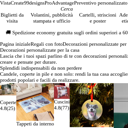
VistaCreate
99designs
ProAdvantage
Preventivo personalizzato
Biglietti da
Volantini, pubblicità
Cartelli, striscioni
Ade
visita
stampata e ufficio
e poster
eti
Diapositiva
🚚
Spedizione economy gratuita sugli ordini superiori a 6
1
di
Pagina iniziale
Regali con foto
Decorazioni personalizzate per 
1
Decorazioni personalizzate per la casa
Lascia che i tuoi spazi parlino di te con decorazioni personaliz
creare e pensate per durare.
Splendidi indispensabili da non perdere
Candele, coperte in pile e non solo: rendi la tua casa accogli
prodotti popolari e facili da realizzare.
Diapositiva
Nuove opzioni
da
1
Cuscini
Coperte
a
4.8
(
77
)
4.8
(
25
)
2
di
7
Tappeti da interno