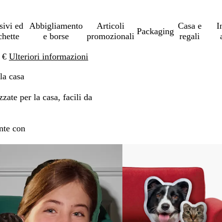
sivi ed
Abbigliamento
Articoli
Casa e
I
Packaging
chette
e borse
promozionali
regali
0 €
Ulteriori informazioni
la casa
zate per la casa, facili da
ente con