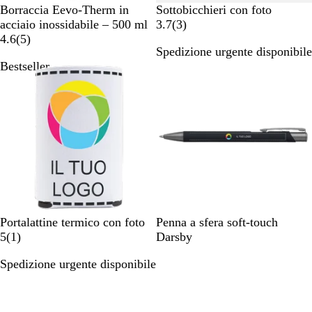
B
#
Borraccia Eevo-Therm in
Sottobicchieri con foto
i
e
3
acciaio inossidabile – 500 ml
3.7
(
3
)
a
5
4
r
4.6
(
5
)
Spedizione urgente disponibile
n
r
e
e
Bestseller
c
e
4
c
o
c
e
e
e
4
n
n
s
s
i
i
o
o
n
n
i
i
B
N
T
A
B
B
Portalattine termico con foto
Penna a sfera soft-touch
i
1
e
o
z
l
l
5
(
1
)
Darsby
a
r
r
r
z
u
u
Spedizione urgente disponibile
n
e
o
t
u
s
c
c
o
r
c
o
e
r
r
u
n
a
o
r