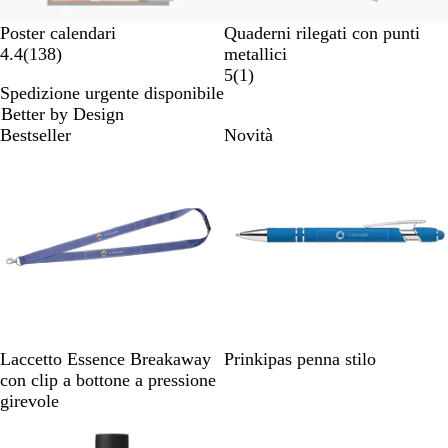
Poster calendari
Quaderni rilegati con punti
1
4.4
(
138
)
metallici
3
1
5
(
1
)
Spedizione urgente disponibile
8
r
Better by Design
r
e
Bestseller
Novità
e
c
c
e
e
n
n
s
s
i
i
o
o
n
n
e
i
B
V
G
V
B
A
B
A
R
G
Laccetto Essence Breakaway
Prinkipas penna stilo
l
i
i
e
i
z
l
r
o
i
con clip a bottone a pressione
u
o
a
r
a
z
u
a
s
a
girevole
n
l
l
d
n
u
s
n
a
l
a
a
l
e
c
r
c
c
l