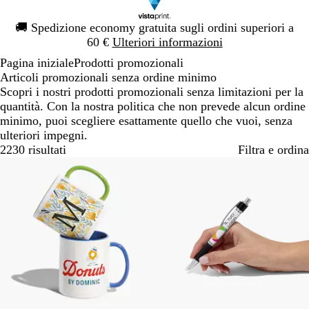
Diapositiva
🚚
Spedizione economy gratuita sugli ordini superiori a
1
60 €
Ulteriori informazioni
di
Pagina iniziale
Prodotti promozionali
1
Articoli promozionali senza ordine minimo
Scopri i nostri prodotti promozionali senza limitazioni per la
quantità. Con la nostra politica che non prevede alcun ordine
minimo, puoi scegliere esattamente quello che vuoi, senza
ulteriori impegni.
2230 risultati
Filtra e ordina
Bestseller
Bestseller