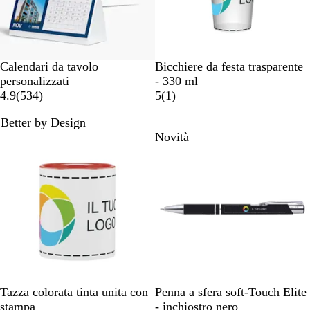
i
n
o
i
n
i
T
Calendari da tavolo
Bicchiere da festa trasparente
r
personalizzati
- 330 ml
5
a
1
4.9
(
534
)
5
(
1
)
3
s
r
Better by Design
4
p
e
Bestseller
Novità
r
a
c
e
r
e
c
e
n
e
n
s
n
t
i
s
e
o
i
n
o
e
n
i
B
B
B
B
B
N
G
V
V
B
Tazza colorata tinta unita con
Penna a sfera soft-Touch Elite
i
i
i
i
i
e
r
e
i
l
stampa
- inchiostro nero