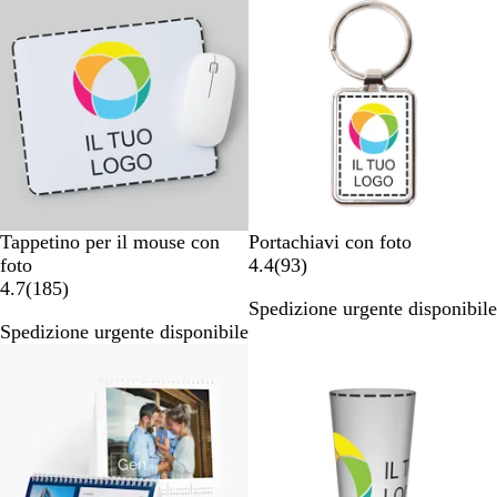
e
e
c
n
e
s
n
i
s
o
i
n
o
i
n
i
B
B
Tappetino per il mouse con
Portachiavi con foto
i
i
9
foto
4.4
(
93
)
a
1
a
3
4.7
(
185
)
Spedizione urgente disponibile
n
8
n
r
Spedizione urgente disponibile
c
5
c
e
Bestseller
o
r
o
c
e
e
c
n
e
s
n
i
s
o