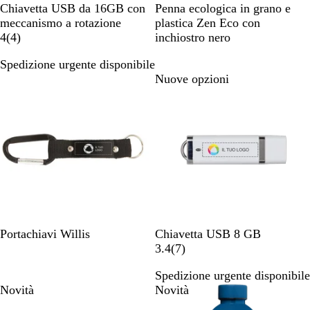
N
O
R
V
V
N
V
B
G
R
Chiavetta USB da 16GB con
Penna ecologica in grano e
e
r
o
e
i
e
e
l
r
o
meccanismo a rotazione
plastica Zen Eco con
r
o
s
r
o
4
r
r
u
i
s
4
(
4
)
inchiostro nero
o
s
d
l
r
o
d
g
s
Spedizione urgente disponibile
o
e
a
e
e
i
o
Novità
Nuove opzioni
c
o
e
n
s
i
o
n
i
N
R
O
G
V
B
Portachiavi Willis
Chiavetta USB 8 GB
e
o
r
r
e
i
7
3.4
(
7
)
r
s
o
i
r
a
r
Spedizione urgente disponibile
o
s
r
g
d
n
e
Novità
Novità
o
o
i
e
c
c
s
o
o
e