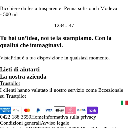
T
N
V
V
T
R
Bicchiere da festa trasparente
Penna soft-touch Modeva
r
e
i
e
o
o
- 500 ml
a
r
o
r
r
s
1
2
3
4
47
s
o
l
d
t
s
Vai
Vai
Vai
Vai
Vai
p
a
e
o
o
alla
alla
alla
alla
alla
Tu hai un’idea, noi te la stampiamo. Con la
a
s
s
r
pagina
pagina
pagina
pagina
pagina
r
c
c
a
qualità che immaginavi.
e
u
u
n
r
r
VistaPrint
è a tua disposizione
in qualsiasi momento.
t
o
o
e
Lieti di aiutarti
La nostra azienda
Trustpilot
I clienti hanno valutato il nostro servizio come Eccezionale
su
Trustpilot
0422 188 3650
Home
Informativa sulla privacy
Condizioni generali
Avviso legale