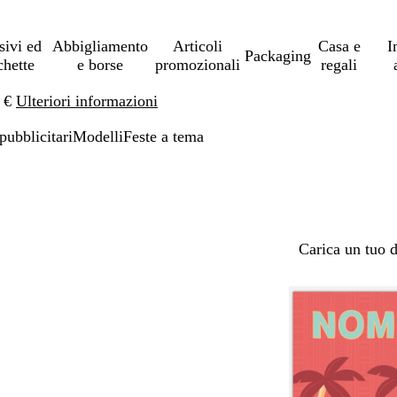
sivi ed
Abbigliamento
Articoli
Casa e
I
Packaging
chette
e borse
promozionali
regali
0 €
Ulteriori informazioni
pubblicitari
Modelli
Feste a tema
Carica un tuo 