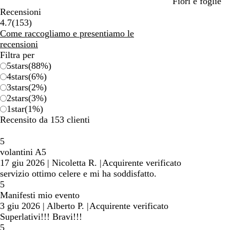
Fiori e foglie
Recensioni
153
4.7
(
153
)
recensioni
Come raccogliamo e presentiamo le
recensioni
Filtra per
5
stars
(
88
%)
4
stars
(
6
%)
3
stars
(
2
%)
2
stars
(
3
%)
1
star
(
1
%)
Recensito da 153 clienti
5
volantini A5
17 giu 2026
|
Nicoletta R.
|
Acquirente verificato
servizio ottimo celere e mi ha soddisfatto.
5
Manifesti mio evento
3 giu 2026
|
Alberto P.
|
Acquirente verificato
Superlativi!!! Bravi!!!
5