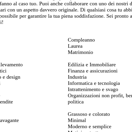
 fanno al caso tuo. Puoi anche collaborare con uno dei nostri d
tari con un aspetto davvero originale. Di qualsiasi cosa tu abb
 possibile per garantire la tua piena soddisfazione. Sei pronto
i!
Compleanno
Laurea
Matrimonio
allevamento
Edilizia e Immobiliare
ici
Finanza e assicurazioni
o e design
Industria
i
Informatica e tecnologia
Intrattenimento e svago
e
Organizzazioni non profit, be
endite
politica
Grassoso e colorato
ravagante
Minimal
Moderno e semplice