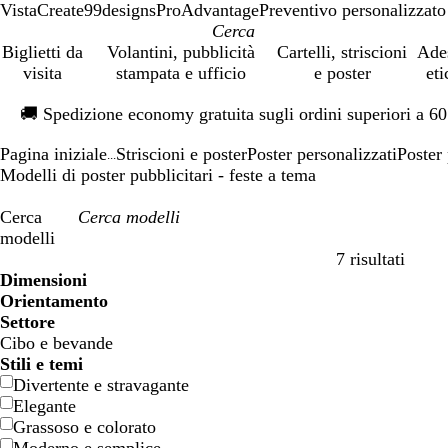
VistaCreate
99designs
ProAdvantage
Preventivo personalizzato
Biglietti da
Volantini, pubblicità
Cartelli, striscioni
Ade
visita
stampata e ufficio
e poster
eti
Diapositiva
🚚
Spedizione economy gratuita sugli ordini superiori a 6
1
di
Pagina iniziale
Striscioni e poster
Poster personalizzati
Poster 
1
...
Modelli di poster pubblicitari - feste a tema
Cerca
modelli
7 risultati
Filtri
Dimensioni
Orientamento
Settore
Cibo e bevande
Stili e temi
Divertente e stravagante
Elegante
Grassoso e colorato