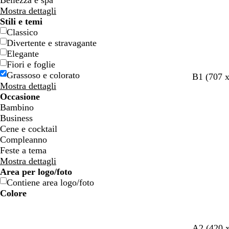
Bellezza e spa
Mostra dettagli
Stili e temi
Classico
Divertente e stravagante
Elegante
Fiori e foglie
Grassoso e colorato
B1 (707 
Mostra dettagli
Occasione
Bambino
Business
Cene e cocktail
Compleanno
Feste a tema
Mostra dettagli
Area per logo/foto
Contiene area logo/foto
Colore
B
B
V
V
G
G
A
A
R
R
G
G
B
B
N
N
M
M
P
P
V
V
R
R
l
l
e
e
i
i
r
r
o
o
r
r
i
i
e
e
a
a
a
a
i
i
o
o
u
u
r
r
a
a
a
a
s
s
i
i
a
a
r
r
r
r
n
n
o
o
s
s
n
n
n
n
A2 (420 