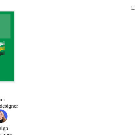
ici
designer
sign
a zero