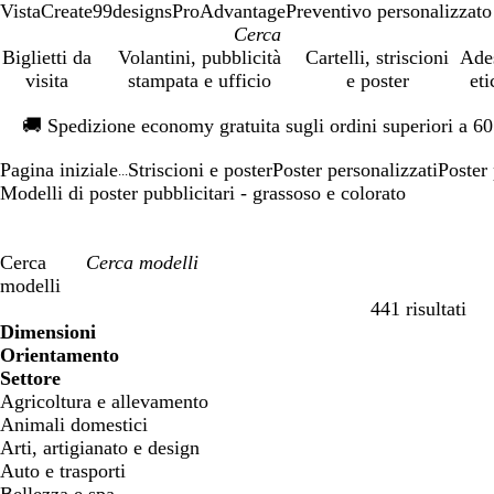
VistaCreate
99designs
ProAdvantage
Preventivo personalizzato
Biglietti da
Volantini, pubblicità
Cartelli, striscioni
Ade
visita
stampata e ufficio
e poster
eti
Diapositiva
🚚
Spedizione economy gratuita sugli ordini superiori a 6
1
di
Pagina iniziale
Striscioni e poster
Poster personalizzati
Poster 
1
...
Modelli di poster pubblicitari - grassoso e colorato
Cerca
modelli
441 risultati
Filtri
Dimensioni
Orientamento
Settore
Agricoltura e allevamento
Animali domestici
Arti, artigianato e design
Auto e trasporti