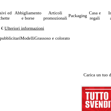
sivi ed
Abbigliamento
Articoli
Casa e
I
Packaging
chette
e borse
promozionali
regali
0 €
Ulteriori informazioni
pubblicitari
Modelli
Grassoso e colorato
Carica un tuo 