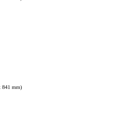
nto
x 841 mm)
nto