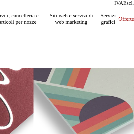
IVA
Incl.
Escl.
nviti, cancelleria e
Siti web e servizi di
Servizi
Offert
articoli per nozze
web marketing
grafici