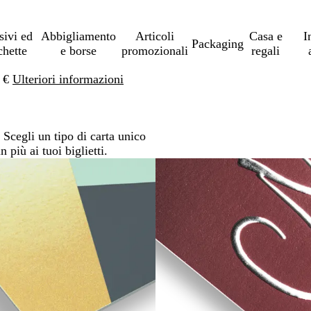
sivi ed
Abbigliamento
Articoli
Casa e
I
Packaging
chette
e borse
promozionali
regali
0 €
Ulteriori informazioni
 Scegli un tipo di carta unico
 più ai tuoi biglietti.