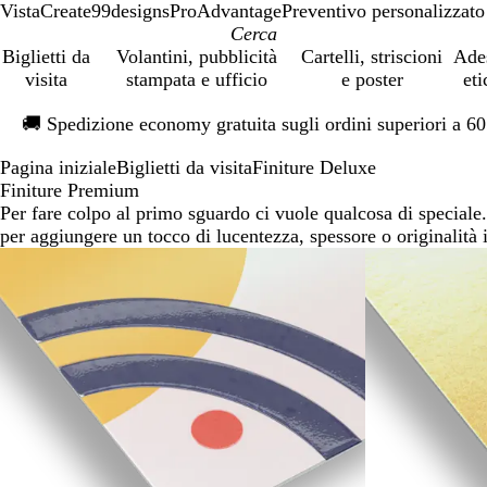
VistaCreate
99designs
ProAdvantage
Preventivo personalizzato
Biglietti da
Volantini, pubblicità
Cartelli, striscioni
Ade
visita
stampata e ufficio
e poster
eti
Diapositiva
🚚
Spedizione economy gratuita sugli ordini superiori a 6
1
di
Pagina iniziale
Biglietti da visita
Finiture Deluxe
1
Finiture Premium
Per fare colpo al primo sguardo ci vuole qualcosa di speciale.
per aggiungere un tocco di lucentezza, spessore o originalità in