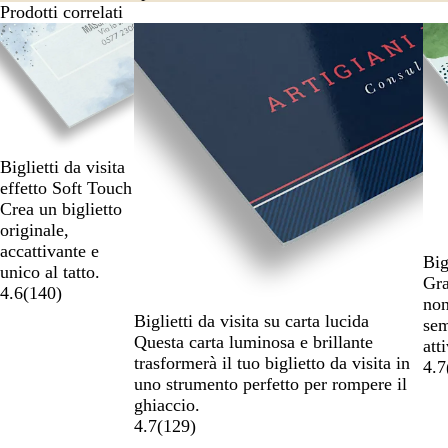
Prodotti correlati
Diapositiva
da
1
a
2
di
6
Biglietti da visita
effetto Soft Touch
Crea un biglietto
originale,
accattivante e
Big
unico al tatto.
Gra
4.6
(
140
)
non
Biglietti da visita su carta lucida
sem
Questa carta luminosa e brillante
atti
trasformerà il tuo biglietto da visita in
4.7
uno strumento perfetto per rompere il
ghiaccio.
4.7
(
129
)