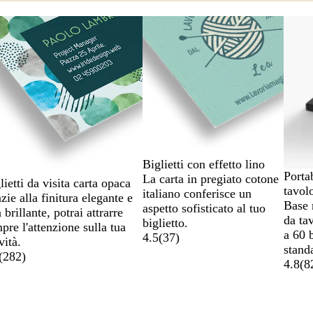
Biglietti con effetto lino
Portab
La carta in pregiato cotone
lietti da visita carta opaca
tavol
italiano conferisce un
zie alla finitura elegante e
Base 
aspetto sofisticato al tuo
 brillante, potrai attrarre
da ta
biglietto.
pre l'attenzione sulla tua
a 60 b
4.5
(
37
)
vità.
stand
(
282
)
4.8
(
8