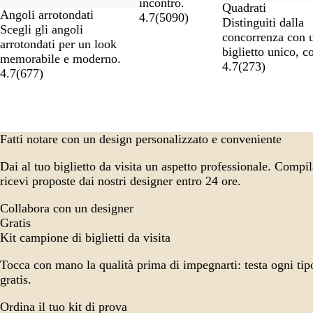
incontro.
Quadrati
Angoli arrotondati
4.7
(
5090
)
Distinguiti dalla
Scegli gli angoli
concorrenza con 
arrotondati per un look
biglietto unico, c
memorabile e moderno.
4.7
(
273
)
4.7
(
677
)
Fatti notare con un design personalizzato e conveniente
Dai al tuo biglietto da visita un aspetto professionale. Compi
ricevi proposte dai nostri designer entro 24 ore.
Collabora con un designer
Gratis
Kit campione di biglietti da visita
Tocca con mano la qualità prima di impegnarti: testa ogni tipo 
gratis.
Ordina il tuo kit di prova