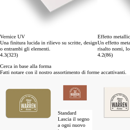
Vernice UV
Effetto metalli
Una finitura lucida in rilievo su scritte, design
Un effetto meta
o entrambi gli elementi.
risalto nomi, lo
4.3
(
323
)
4.2
(
86
)
Cerca in base alla forma
Fatti notare con il nostro assortimento di forme accattivanti.
Diapositiva
da
1
a
2
di
Standard
7
Lascia il segno
a ogni nuovo