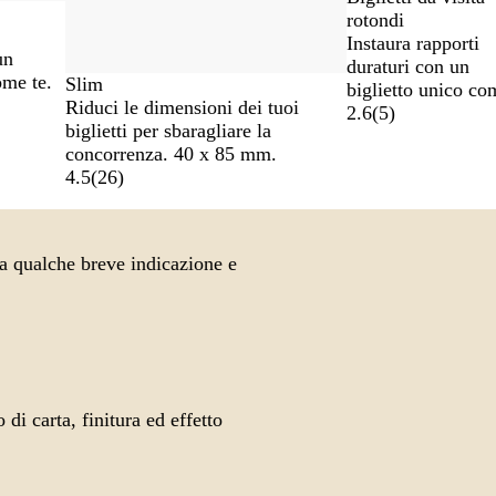
rotondi
Instaura rapporti
un
duraturi con un
ome te.
Slim
biglietto unico co
Riduci le dimensioni dei tuoi
2.6
(
5
)
biglietti per sbaragliare la
concorrenza. 40 x 85 mm.
4.5
(
26
)
la qualche breve indicazione e
di carta, finitura ed effetto