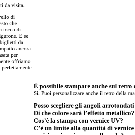
ti da visita.
vello di
esto che
n tocco di
figurone. E se
iglietti da
 impatto ancora
nsata per
mente offriamo
no perfettamente
È possibile stampare anche sul retro d
Sì. Puoi personalizzare anche il retro della ma
Posso scegliere gli angoli arrotondati
Di che colore sarà l’effetto metallico?
Cos’è la stampa con vernice UV?
C’è un limite alla quantità di vernice