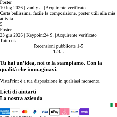
Poster
10 lug 2026
|
vanity a.
|
Acquirente verificato
Carta bellissima, facile la composizione, poster utili alla mia
attivita
5
Poster
23 giu 2026
|
Keypoint24 S.
|
Acquirente verificato
Tutto ok
Recensioni pubblicate
1-5
1
2
3
Vai
Vai
Vai
alla
alla
alla
Tu hai un’idea, noi te la stampiamo. Con la
pagina
pagina
pagina
qualità che immaginavi.
VistaPrint
è a tua disposizione
in qualsiasi momento.
Lieti di aiutarti
La nostra azienda