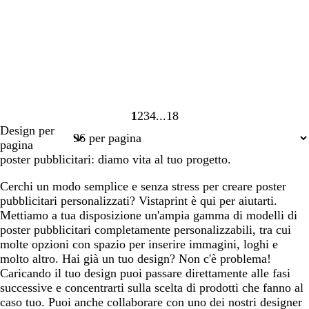
1
2
3
4
18
Pagina
Pagina
Pagina
Pagina
Pagina
Design per
1
2
3
4
18
pagina
poster pubblicitari: diamo vita al tuo progetto.
Cerchi un modo semplice e senza stress per creare poster
pubblicitari personalizzati? Vistaprint è qui per aiutarti.
Mettiamo a tua disposizione un'ampia gamma di modelli di
poster pubblicitari completamente personalizzabili, tra cui
molte opzioni con spazio per inserire immagini, loghi e
molto altro. Hai già un tuo design? Non c'è problema!
Caricando il tuo design puoi passare direttamente alle fasi
successive e concentrarti sulla scelta di prodotti che fanno al
caso tuo. Puoi anche collaborare con uno dei nostri designer