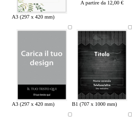
A partire da 12,00 €
A3 (297 x 420 mm)
n
n
g
g
m
m
A3 (297 x 420 mm)
B1 (707 x 1000 mm)
e
e
r
r
a
a
r
r
i
i
r
r
Caricamento
Caricamento
o
o
g
g
r
r
in
in
i
i
o
o
corso
corso