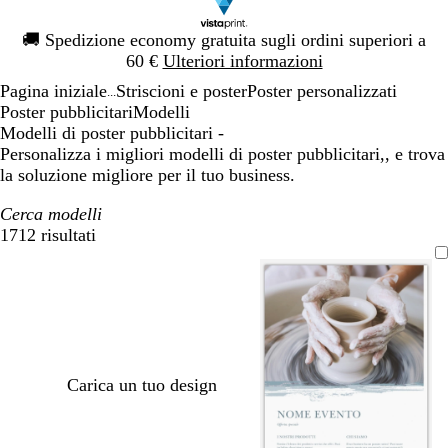
Diapositiva
🚚
Spedizione economy gratuita sugli ordini superiori a
1
60 €
Ulteriori informazioni
di
Pagina iniziale
Striscioni e poster
Poster personalizzati
1
...
Poster pubblicitari
Modelli
Modelli di poster pubblicitari -
Personalizza i migliori modelli di poster pubblicitari,, e trova
la soluzione migliore per il tuo business.
Cerca modelli
1712 risultati
Filtri
Carica un tuo design