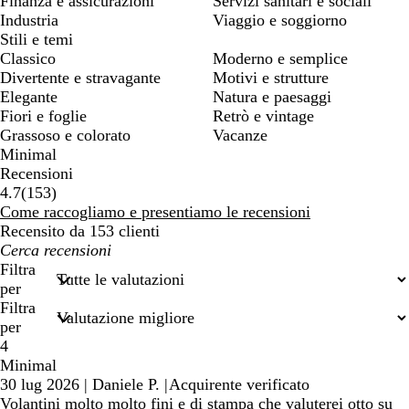
Finanza e assicurazioni
Servizi sanitari e sociali
Industria
Viaggio e soggiorno
Stili e temi
Classico
Moderno e semplice
Divertente e stravagante
Motivi e strutture
Elegante
Natura e paesaggi
Fiori e foglie
Retrò e vintage
Grassoso e colorato
Vacanze
Minimal
Recensioni
153
4.7
(
153
)
recensioni
Come raccogliamo e presentiamo le recensioni
Recensito da 153 clienti
I
miei
Filtra
termini
per
di
Filtra
ricerca
per
4
Minimal
30 lug 2026
|
Daniele P.
|
Acquirente verificato
Volantini molto molto fini e di stampa che valuterei otto su