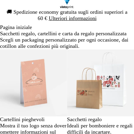
Diapositiva
🚚
Spedizione economy gratuita sugli ordini superiori a
1
60 €
Ulteriori informazioni
di
Pagina iniziale
1
Sacchetti regalo, cartellini e carta da regalo personalizzata
Scegli un packaging personalizzato per ogni occasione, dai
cotillon alle confezioni più originali.
Cartellini pieghevoli
Sacchetti regalo
Mostra il tuo logo senza dover
Ideali per bomboniere e regali
omettere informazioni sul
difficili da incartare.