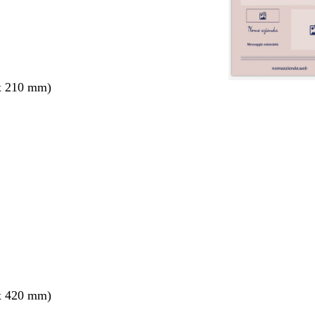
x 210 mm)
nto
x 420 mm)