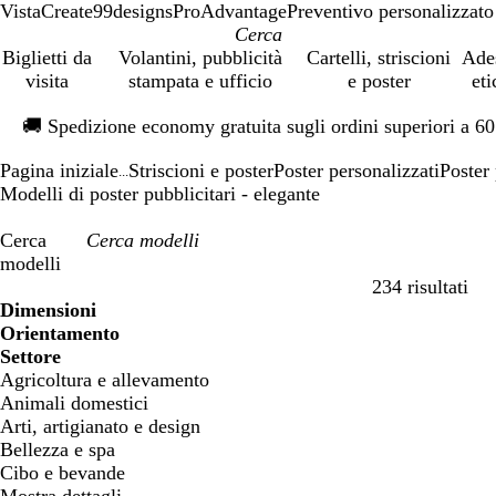
VistaCreate
99designs
ProAdvantage
Preventivo personalizzato
Biglietti da
Volantini, pubblicità
Cartelli, striscioni
Ade
visita
stampata e ufficio
e poster
eti
Diapositiva
🚚
Spedizione economy gratuita sugli ordini superiori a 6
1
di
Pagina iniziale
Striscioni e poster
Poster personalizzati
Poster 
1
...
Modelli di poster pubblicitari - elegante
Cerca
modelli
234 risultati
Filtri
Dimensioni
Orientamento
Settore
Agricoltura e allevamento
Animali domestici
Arti, artigianato e design
Bellezza e spa
Cibo e bevande