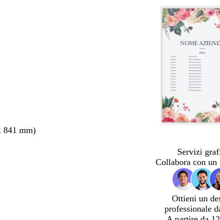
x 841 mm)
Servizi graf
Collabora con un 
Ottieni un de
professionale d
A partire da 12