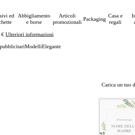
sivi ed
Abbigliamento
Articoli
Casa e
I
Packaging
chette
e borse
promozionali
regali
0 €
Ulteriori informazioni
pubblicitari
Modelli
Elegante
Carica un tuo 