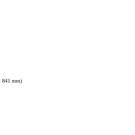
nto
x 841 mm)
nto