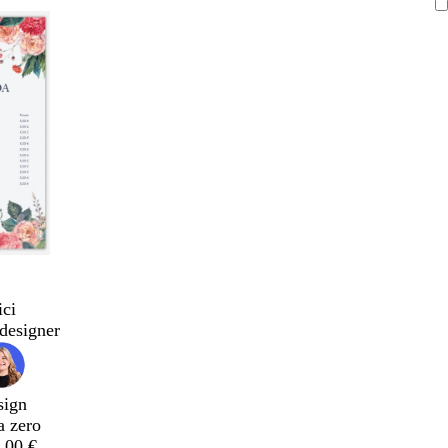
ici
designer
sign
a zero
,00 €