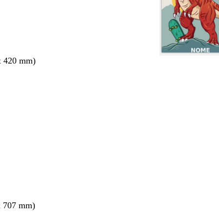
x 420 mm)
nto
x 707 mm)