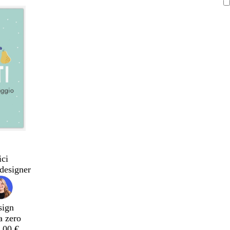
ici
designer
sign
a zero
,00 €