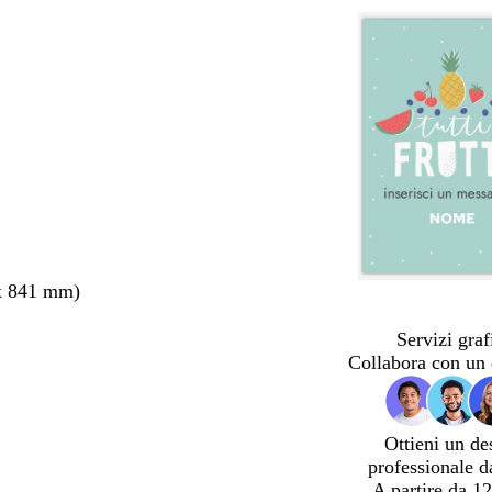
x 841 mm)
Servizi graf
Collabora con un 
Ottieni un de
professionale d
A partire da 12