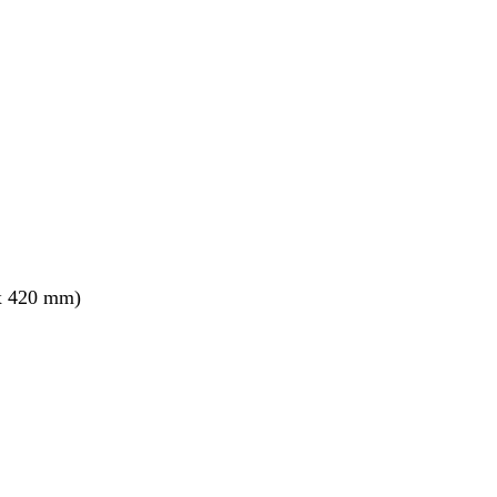
nto
x 420 mm)
nto