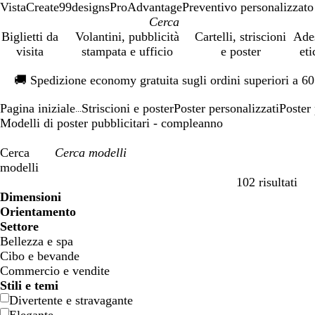
VistaCreate
99designs
ProAdvantage
Preventivo personalizzato
Biglietti da
Volantini, pubblicità
Cartelli, striscioni
Ade
visita
stampata e ufficio
e poster
eti
Diapositiva
🚚
Spedizione economy gratuita sugli ordini superiori a 6
1
di
Pagina iniziale
Striscioni e poster
Poster personalizzati
Poster 
1
...
Modelli di poster pubblicitari - compleanno
Cerca
modelli
102 risultati
Filtri
Dimensioni
Orientamento
Settore
Bellezza e spa
Cibo e bevande
Commercio e vendite
Stili e temi
Divertente e stravagante