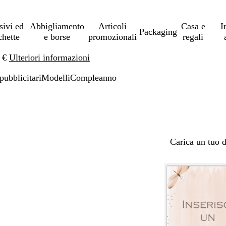
sivi ed
Abbigliamento
Articoli
Casa e
I
Packaging
chette
e borse
promozionali
regali
0 €
Ulteriori informazioni
pubblicitari
Modelli
Compleanno
Carica un tuo 