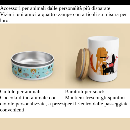
Accessori per animali
Regali con foto dedicati agli animali
Rit
Accessori per animali dalle personalità più disparate
Vizia i tuoi amici a quattro zampe con articoli su misura per
loro.
Ciotole per animali
Barattoli per snack
Coccola il tuo animale con
Mantieni freschi gli spuntini
ciotole personalizzate, a prezzi
per il rientro dalle passeggiate.
convenienti.