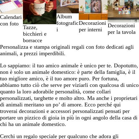
da
1
a
Album
Calendari
2
Decorazioni
fotografic
con foto
Decorazioni
di
Tazze,
per interni
i
per la tavola
5
bicchieri e
borracce
Personalizza e stampa originali regali con foto dedicati agli
animali, a prezzi imperdibili.
Lo sappiamo: il tuo amico animale è unico per te. Dopotutto,
non è solo un animale domestico: è parte della famiglia, è il
tuo migliore amico, è il tuo amore puro. Per fortuna,
abbiamo tutto ciò che serve per viziarli con qualcosa di unico
quanto la loro adorabile personalità, come collari
personalizzati, targhette e molto altro. Ma anche i proprietari
di animali meritano un po’ di amore. Ecco perché qui
troverai decorazioni e accessori personalizzati pensati per
portare un pizzico di gioia in più in ogni angolo della casa di
chi ha un animale domestico.
Cerchi un regalo speciale per qualcuno che adora gli