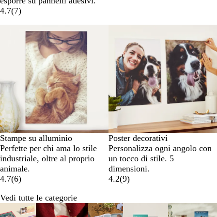
esporre su pannelli adesivi.
4.7
(
7
)
Nuove opzioni
Stampe su alluminio
Poster decorativi
Perfette per chi ama lo stile
Personalizza ogni angolo con
industriale, oltre al proprio
un tocco di stile. 5
animale.
dimensioni.
4.7
(
6
)
4.2
(
9
)
Vedi tutte le categorie
Diapositiva