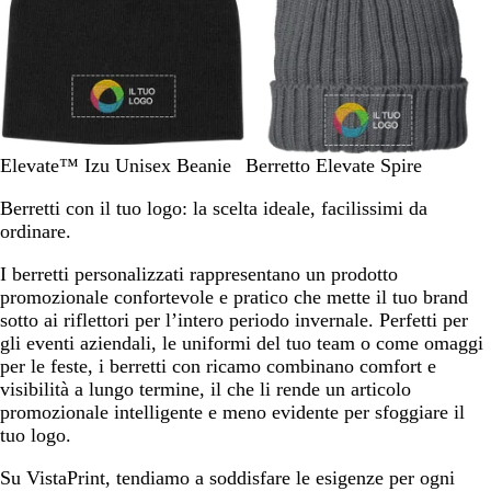
s
a
r
e
l
s
f
i
u
i
i
c
m
c
t
o
a
o
e
r
i
n
N
G
B
R
G
B
B
Elevate™ Izu Unisex Beanie
Berretto Elevate Spire
o
e
r
l
o
r
l
l
Berretti con il tuo logo: la scelta ideale, facilissimi da
r
i
u
s
i
u
a
ordinare.
o
g
n
s
g
n
c
i
a
o
i
a
k
I berretti personalizzati rappresentano un prodotto
o
v
o
v
promozionale confortevole e pratico che mette il tuo brand
i
y
i
y
sotto ai riflettori per l’intero periodo invernale. Perfetti per
n
n
gli eventi aziendali, le uniformi del tuo team o come omaggi
t
t
per le feste, i berretti con ricamo combinano comfort e
e
e
visibilità a lungo termine, il che li rende un articolo
n
n
promozionale intelligente e meno evidente per sfoggiare il
s
s
tuo logo.
o
o
Su VistaPrint, tendiamo a soddisfare le esigenze per ogni