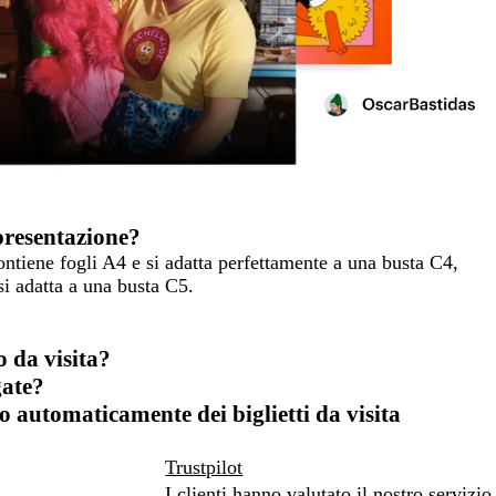
presentazione?
ontiene fogli A4 e si adatta perfettamente a una busta C4,
si adatta a una busta C5.
o da visita?
gate?
o automaticamente dei biglietti da visita
Trustpilot
I clienti hanno valutato il nostro servizio