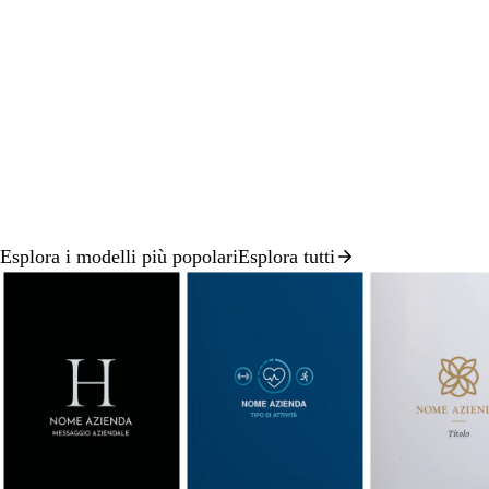
spostarti
spostarti
spostarti
sposta
Esplora i modelli più popolari
Esplora tutti
Diapositiva
1
di
8