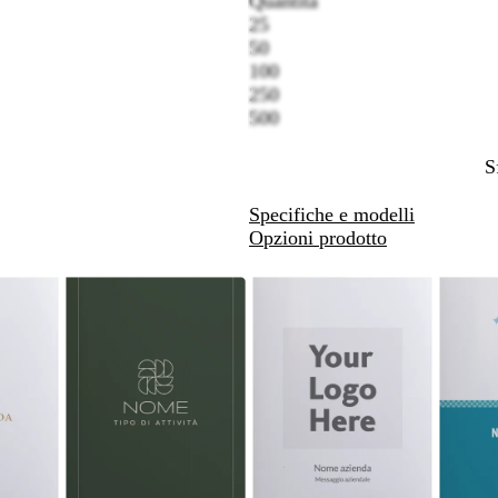
Quantità
rti
spostarti
spostarti
25
50
100
250
500
S
Specifiche e modelli
Opzioni prodotto