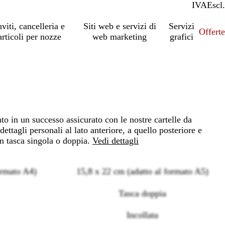
IVA
Incl.
Escl.
nviti, cancelleria e
Siti web e servizi di
Servizi
Offert
articoli per nozze
web marketing
grafici
o in un successo assicurato con le nostre cartelle da
ettagli personali al lato anteriore, a quello posteriore e
n tasca singola o doppia.
Vedi dettagli
ormato A4)
15,8 x 22 cm (adatto al formato A5)
Tasca doppia
Incollata