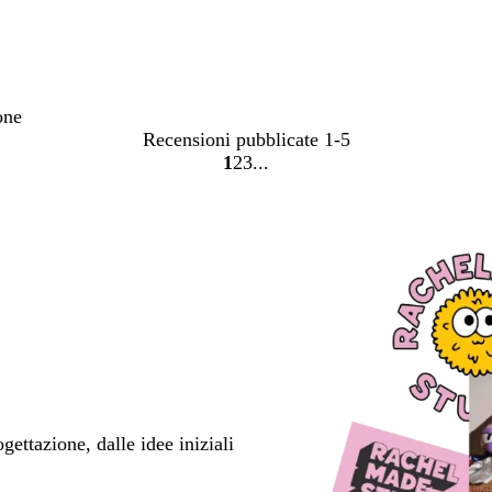
one
Recensioni pubblicate
1-5
1
2
3
Vai
Vai
Vai
alla
alla
alla
pagina
pagina
pagina
ettazione, dalle idee iniziali