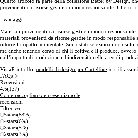
Questo articolo fa parte della collezione Better by Design, ch
provenienti da risorse gestite in modo responsabile.
Ulteriori
I vantaggi
Materiali provenienti da risorse gestite in modo responsabile:
materiali provenienti da risorse gestite in modo responsabile 
ridurre l’impatto ambientale. Sono stati selezionati non solo pe
ma anche tenendo conto di chi li coltiva e li produce, ovvero
dall’impatto di produzione e biodiversità nelle aree di produzi
VistaPrint offre
modelli di design per Cartelline
in stili assorti
FAQs
Recensioni
137
4.6
(
137
)
recensioni
Come raccogliamo e presentiamo le
recensioni
Filtra per
5
stars
(
83
%)
4
stars
(
6
%)
3
stars
(
5
%)
2
stars
(
3
%)