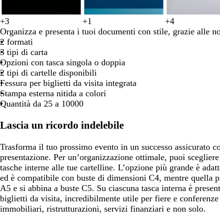
+
3
+
1
+
4
n
b
b
m
v
b
v
v
b
b
b
b
b
b
b
Organizza e presenta i tuoi documenti con stile, grazie alle nos
e
i
l
a
e
l
i
e
i
i
i
i
i
i
l
2 formati
r
a
u
r
r
u
o
r
a
a
a
a
a
a
u
3 tipi di carta
o
n
s
r
d
s
l
d
n
n
n
n
n
n
s
Opzioni con tasca singola o doppia
c
c
o
e
c
a
e
c
c
c
c
c
c
c
2 tipi di cartelle disponibili
o
u
n
f
u
s
f
o
o
o
o
o
o
u
Fessura per biglietti da visita integrata
r
e
o
r
c
o
r
Stampa esterna nitida a colori
o
r
o
u
r
o
Quantità da 25 a 10000
e
r
e
s
o
s
Lascia un ricordo indelebile
t
t
a
a
Trasforma il tuo prossimo evento in un successo assicurato con
presentazione. Per un’organizzazione ottimale, puoi sceglier
tasche interne alle tue cartelline. L’opzione più grande è ada
ed è compatibile con buste di dimensioni C4, mentre quella p
A5 e si abbina a buste C5. Su ciascuna tasca interna è presen
biglietti da visita, incredibilmente utile per fiere e conferenz
immobiliari, ristrutturazioni, servizi finanziari e non solo.