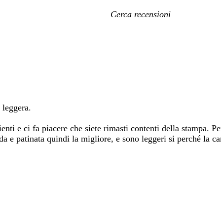
I
miei
termini
di
ricerca
 leggera.
ienti e ci fa piacere che siete rimasti contenti della stampa.
da e patinata quindi la migliore, e sono leggeri si perché la c