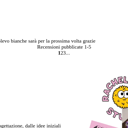
olevo bianche sarà per la prossima volta grazie
Recensioni pubblicate
1-5
1
2
3
Vai
Vai
Vai
alla
alla
alla
pagina
pagina
pagina
ettazione, dalle idee iniziali