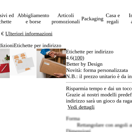
sivi ed
Abbigliamento
Articoli
Casa e
I
Packaging
chette
e borse
promozionali
regali
0 €
Ulteriori informazioni
dizioni
Etichette per indirizzo
immagine
grandito
sa
icca
L’immagine
Ingrandito
Usa
Clicca
L’immagine
Ingrandito
Usa
Clicca
Etichette per indirizzo
ò
r
può
a
i
per
può
a
i
per
Leggi
4.6
(
100
)
sere
inimo
mandi
largare
essere
minimo
comandi
allargare
essere
minimo
comandi
allargare
100
Better by Design
grandita
ingrandita
+
ingrandita
+
recensioni
Novità: forma personalizzata
e
e
N.B.: il prezzo unitario è da in
+
+
r
per
per
Risparmia tempo e dai un tocco 
grandire
ingrandire
ingrandire
Grazie ai nostri modelli predefi
o
o
indirizzo sarà un gioco da raga
durre
ridurre
ridurre
Vedi dettagli
e
e
Forma
le
le
Rettangolare con angoli a
ecce
frecce
frecce
Dimensioni
r
per
per