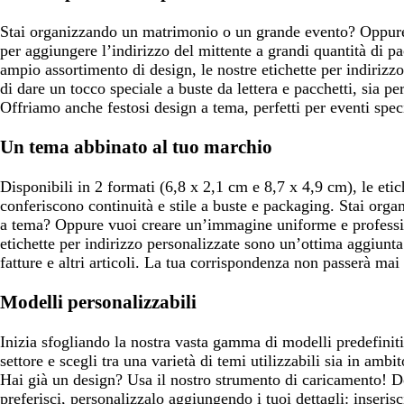
Stai organizzando un matrimonio o un grande evento? Oppure
per aggiungere l’indirizzo del mittente a grandi quantità di p
ampio assortimento di design, le nostre etichette per indirizz
di dare un tocco speciale a buste da lettera e pacchetti, sia p
Offriamo anche festosi design a tema, perfetti per eventi specia
Un tema abbinato al tuo marchio
Disponibili in 2 formati (6,8 x 2,1 cm e 8,7 x 4,9 cm), le etic
conferiscono continuità e stile a buste e packaging. Stai org
a tema? Oppure vuoi creare un’immagine uniforme e professio
etichette per indirizzo personalizzate sono un’ottima aggiunta al
fatture e altri articoli. La tua corrispondenza non passerà mai
Modelli personalizzabili
Inizia sfogliando la nostra vasta gamma di modelli predefiniti.
settore e scegli tra una varietà di temi utilizzabili sia in amb
Hai già un design? Usa il nostro strumento di caricamento! D
preferisci, personalizzalo aggiungendo i tuoi dettagli: inseri