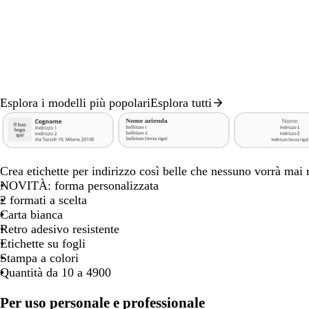
spostarti
spostarti
spostarti
spostarti
sp
Esplora i modelli più popolari
Esplora tutti
Diapositiva
1
di
n
n
n
n
n
n
n
8
e
e
e
e
e
e
e
Crea etichette per indirizzo così belle che nessuno vorrà mai r
r
r
r
r
r
r
r
NOVITÀ: forma personalizzata
o
o
o
o
o
o
o
2 formati a scelta
Carta bianca
Retro adesivo resistente
Etichette su fogli
Stampa a colori
Quantità da 10 a 4900
Per uso personale e professionale