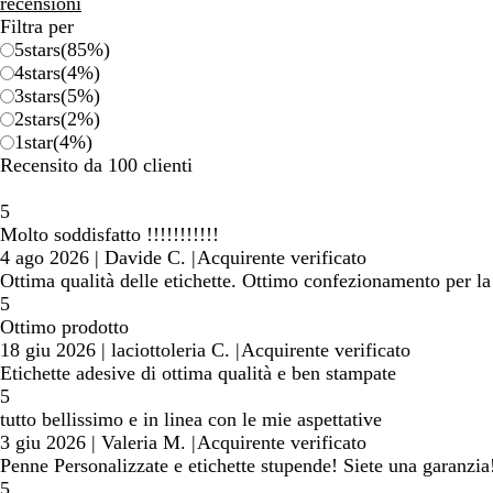
recensioni
Filtra per
5
stars
(
85
%)
4
stars
(
4
%)
3
stars
(
5
%)
2
stars
(
2
%)
1
star
(
4
%)
Recensito da 100 clienti
5
Molto soddisfatto !!!!!!!!!!!
4 ago 2026
|
Davide C.
|
Acquirente verificato
Ottima qualità delle etichette. Ottimo confezionamento per la
5
Ottimo prodotto
18 giu 2026
|
laciottoleria C.
|
Acquirente verificato
Etichette adesive di ottima qualità e ben stampate
5
tutto bellissimo e in linea con le mie aspettative
3 giu 2026
|
Valeria M.
|
Acquirente verificato
Penne Personalizzate e etichette stupende! Siete una garanzia
5