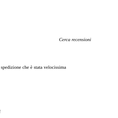
I
miei
termini
di
ricerca
 spedizione che è stata velocissima
!