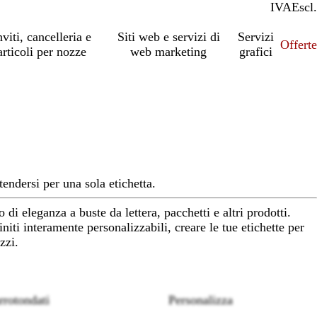
IVA
Incl.
Escl.
nviti, cancelleria e
Siti web e servizi di
Servizi
Offert
articoli per nozze
web marketing
grafici
tendersi per una sola etichetta.
di eleganza a buste da lettera, pacchetti e altri prodotti.
niti interamente personalizzabili, creare le tue etichette per
zzi.
rrotondati
Personalizza