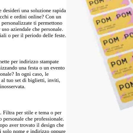
r
 desideri una soluzione rapida
o
acchi e ordini online? Con un
o personalizzate ti permettono
er uso aziendale che personale.
li o per il periodo delle feste.
hette per indirizzo stampate
anizzando una festa o un evento
nale? In ogni caso, le
 tuo set di biglietti, inviti,
 inosservata.
 Filtra per stile e tema o per
ito personale che professionale.
opo aver trovato il design che
sci solo nome e indirizzo oppure