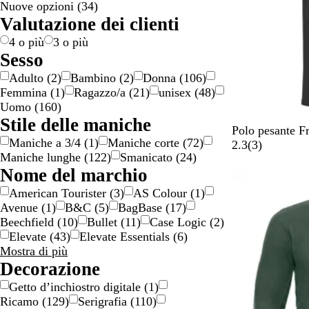
Nuove opzioni
(
34
)
n
g
n
l
g
g
r
o
a
s
d
l
t
Valutazione dei clienti
c
e
c
l
i
i
o
o
e
a
i
i
o
o
o
o
n
c
4 o più
3 o più
o
/
/
e
o
Sesso
n
o
a
l
Adulto
(
2
)
Bambino
(
2
)
Donna
(
106
)
e
r
r
o
Femmina
(
1
)
Ragazzo/a
(
21
)
unisex
(
48
)
o
g
r
Uomo
(
160
)
e
e
Stile delle maniche
n
N
R
B
B
R
Polo pesante F
Maniche a 3/4
(
1
)
Maniche corte
(
72
)
t
e
o
l
l
o
3
2.3
(
3
)
Maniche lunghe
(
122
)
Smanicato
(
24
)
o
r
s
u
u
s
r
Nome del marchio
Bestseller
o
s
m
n
s
e
o
a
a
o
c
American Tourister
(
3
)
AS Colour
(
1
)
m
r
v
e
Avenue
(
1
)
B&C
(
5
)
BagBase
(
17
)
é
i
y
n
Beechfield
(
10
)
Bullet
(
11
)
Case Logic
(
2
)
l
n
s
Elevate
(
43
)
Elevate Essentials
(
6
)
a
o
i
Nome
Mostra di più
n
s
o
del
Decorazione
g
c
n
marchio
Getto d’inchiostro digitale
(
1
)
e
u
i
scelte
Ricamo
(
129
)
Serigrafia
(
110
)
r