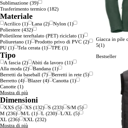
Sublimazione
(
39
)
o
Trasferimento termico
(
182
)
Materiale
Acrilico
(
1
)
Lana
(
2
)
Nylon
(
1
)
Poliestere
(
432
)
Polietilene tereftalato (PET) riciclato
(
1
)
V
G
R
N
B
Giacca in pile
Poliuretano
(
1
)
Prodotto privo di PVC
(
2
)
e
r
o
e
l
1
5
(
1
)
PU
(
1
)
Tela cerata
(
1
)
TPE
(
1
)
r
i
s
r
u
r
Tipo
Bestseller
d
g
s
o
e
e
A fascia
(
2
)
Abiti da lavoro
(
11
)
e
i
o
l
c
Alla moda
(
2
)
Bandana
(
1
)
b
o
e
e
Berretti da baseball
(
7
)
Berretti in rete
(
5
)
o
t
n
Berretto
(
4
)
Blazer
(
4
)
Canotta
(
1
)
t
t
s
Canotte
(
1
)
t
r
i
Tipo
Mostra di più
i
i
o
scelte
Dimensioni
g
c
n
l
o
e
XXS
(
5
)
XS
(
132
)
S
(
233
)
S/M
(
5
)
i
M
(
236
)
M/L
(
1
)
L
(
230
)
L/XL
(
5
)
a
XL
(
236
)
XXL
(
232
)
Dimensioni
Mostra di più