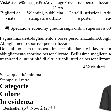
VistaCreate
99designs
ProAdvantage
Preventivo personalizzato
Biglietti da
Volantini, pubblicità
Cartelli, striscioni
Ade
visita
stampata e ufficio
e poster
eti
Diapositiva
🚚
Spedizione economy gratuita sugli ordini superiori a 6
1
di
Pagina iniziale
Abbigliamento e borse personalizzabili
Abbigli
1
Abbigliamento sportivo personalizzato
Dona al tuo team un aspetto impeccabile durante il lavoro e n
abbigliamento sportivo personalizzato. Bellissime magliette 
traspiranti e un’infinità di altri articoli, tutti da personalizzar
Pass
432 risultati
Senza quantità minima
Stampa sul retro
Categorie
Colore
A
B
B
B
G
G
G
M
N
O
R
R
V
V
M
In evidenza
r
e
i
l
i
r
r
a
e
r
o
o
e
i
u
Bestseller
(
5
)
Novità
(
27
)
a
i
a
u
a
i
i
r
r
o
s
s
r
o
l