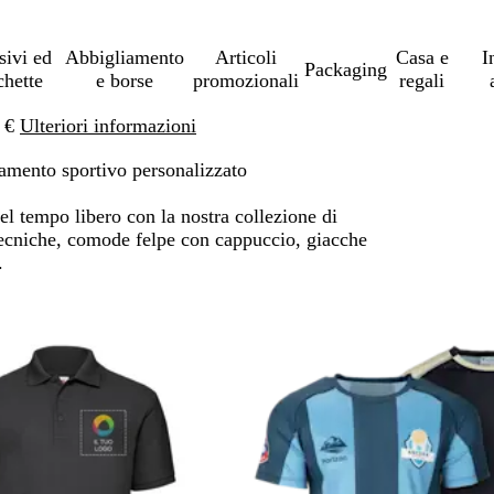
sivi ed
Abbigliamento
Articoli
Casa e
I
Packaging
chette
e borse
promozionali
regali
0 €
Ulteriori informazioni
amento sportivo personalizzato
el tempo libero con la nostra collezione di
tecniche, comode felpe con cappuccio, giacche
e.
a ai risultati filtrati