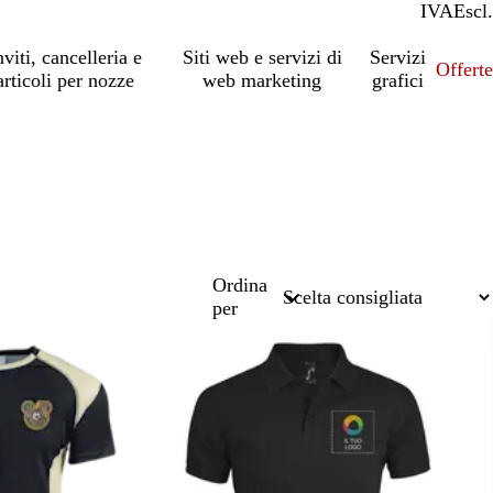
IVA
Incl.
Escl.
nviti, cancelleria e
Siti web e servizi di
Servizi
Offert
articoli per nozze
web marketing
grafici
Ordina
per