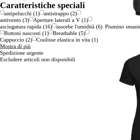
scelte
Caratteristiche speciali
antipelucchi
(
1
)
antistrappo
(
2
)
antivento
(
3
)
Aperture laterali a V
(
1
)
N
V
B
G
asciugatura rapida
(
16
)
assorbe l'umidità
(
6
)
Piumino smanic
e
e
l
r
Bottoni nascosti
(
1
)
Breathable
(
5
)
r
r
u
i
Cappuccio
(
2
)
Coulisse elastica in vita
(
1
)
Caratteristiche
o
d
m
g
Mostra di più
speciali
e
a
i
Spedizione urgente
scelte
o
r
o
Escludere articoli non disponibili
l
i
s
i
n
c
v
o
u
a
r
o