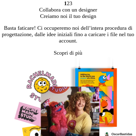
1
2
3
Vai
Vai
Vai
Collabora con un designer
alla
alla
alla
Creiamo noi il tuo design
pagina
pagina
pagina
Basta faticare! Ci occuperemo noi dell’intera procedura di
progettazione, dalle idee iniziali fino a caricare i file nel tuo
account.
Scopri di più