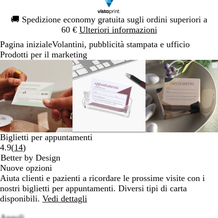
Diapositiva
🚚
Spedizione economy gratuita sugli ordini superiori a
1
60 €
Ulteriori informazioni
di
Pagina iniziale
Volantini, pubblicità stampata e ufficio
1
Prodotti per il marketing
Diapositiva
L’immagine
Ingrandito
Usa
Clicca
L’immagine
Ingrandito
Usa
Clicca
L’immagi
Ingrandito
Usa
Clicca
1
può
a
i
per
può
a
i
per
può
a
i
per
di
essere
minimo
comandi
allargare
essere
minimo
comandi
allargare
essere
minimo
comandi
allargare
3
ingrandita
+
ingrandita
+
ingrandita
+
e
e
e
+
+
+
per
per
per
ingrandire
ingrandire
ingrandire
Biglietti per appuntamenti
o
o
o
Leggi
4.9
(
14
)
ridurre
ridurre
ridurre
14
Better by Design
e
e
e
recensioni
Nuove opzioni
le
le
le
Aiuta clienti e pazienti a ricordare le prossime visite con i
frecce
frecce
frecce
nostri biglietti per appuntamenti. Diversi tipi di carta
per
per
per
disponibili.
Vedi dettagli
spostarti
spostarti
spostarti
Angoli