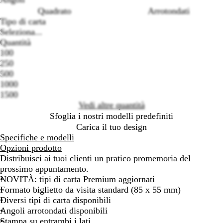
Quadrato
Arrotondati
Tipo di carta
Seleziona...
Quantità
100
Loading
250
options
500
1000
1500
Vedi altre quantità
Sfoglia i nostri modelli predefiniti
Carica il tuo design
Specifiche e modelli
Opzioni prodotto
Distribuisci ai tuoi clienti un pratico promemoria del
prossimo appuntamento.
NOVITÀ: tipi di carta Premium aggiornati
Formato biglietto da visita standard (85 x 55 mm)
Diversi tipi di carta disponibili
Angoli arrotondati disponibili
Stampa su entrambi i lati