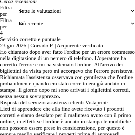
I
miei
Filtra
termini
per
di
Filtra
ricerca
per
4
Servizio corretto e puntuale
23 giu 2026
|
Corrado P.
|
Acquirente verificato
Ho chiamato dopo aver fatto l'ordine per un errore commesso
nella digitazione di un nemero di telefono. L'operatore ha
corretto l'errore e mi ha sistemato l'ordine. All'arrivo dei
bigliettini da visita però mi accorgevo che l'errore persisteva.
Richiamata l'assistenza osservava con gentilezza che l'ordine
probabilmente quando era stato corretto era già andato in
stampa. Il giorno dopo mi sono arrivati i bigliettini corretti,
senza nessun sovrapprezzo.
Risposta del servizio assistenza clienti Vistaprint:
Lieti di apprendere che alla fine avete ricevuto i prodotti
corretti e siamo desolato per il malinteso avuto con il primo
ordine, in effetti se l'ordine è andato in stampa le modifiche
non possono essere prese in considerazione, per questo è
sempre meglio verificare i progetti prima di approvarli.