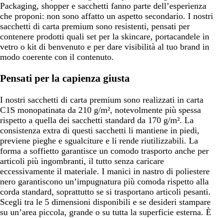
Packaging, shopper e sacchetti fanno parte dell’esperienza
che proponi: non sono affatto un aspetto secondario. I nostri
sacchetti di carta premium sono resistenti, pensati per
contenere prodotti quali set per la skincare, portacandele in
vetro o kit di benvenuto e per dare visibilità al tuo brand in
modo coerente con il contenuto.
Pensati per la capienza giusta
I nostri sacchetti di carta premium sono realizzati in carta
C1S monopatinata da 210 g/m², notevolmente più spessa
rispetto a quella dei sacchetti standard da 170 g/m². La
consistenza extra di questi sacchetti li mantiene in piedi,
previene pieghe e sgualciture e li rende riutilizzabili. La
forma a soffietto garantisce un comodo trasporto anche per
articoli più ingombranti, il tutto senza caricare
eccessivamente il materiale. I manici in nastro di poliestere
nero garantiscono un’impugnatura più comoda rispetto alla
corda standard, soprattutto se si trasportano articoli pesanti.
Scegli tra le 5 dimensioni disponibili e se desideri stampare
su un’area piccola, grande o su tutta la superficie esterna. È