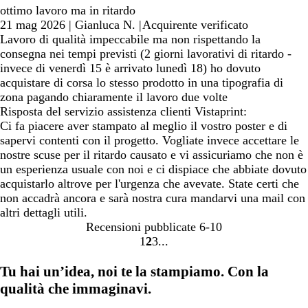
ottimo lavoro ma in ritardo
21 mag 2026
|
Gianluca N.
|
Acquirente verificato
Lavoro di qualità impeccabile ma non rispettando la
consegna nei tempi previsti (2 giorni lavorativi di ritardo -
invece di venerdì 15 è arrivato lunedì 18) ho dovuto
acquistare di corsa lo stesso prodotto in una tipografia di
zona pagando chiaramente il lavoro due volte
Risposta del servizio assistenza clienti Vistaprint:
Ci fa piacere aver stampato al meglio il vostro poster e di
sapervi contenti con il progetto. Vogliate invece accettare le
nostre scuse per il ritardo causato e vi assicuriamo che non è
un esperienza usuale con noi e ci dispiace che abbiate dovuto
acquistarlo altrove per l'urgenza che avevate. State certi che
non accadrà ancora e sarà nostra cura mandarvi una mail con
altri dettagli utili.
Recensioni pubblicate
6-10
1
2
3
Vai
Vai
Vai
alla
alla
alla
Tu hai un’idea, noi te la stampiamo. Con la
pagina
pagina
pagina
qualità che immaginavi.