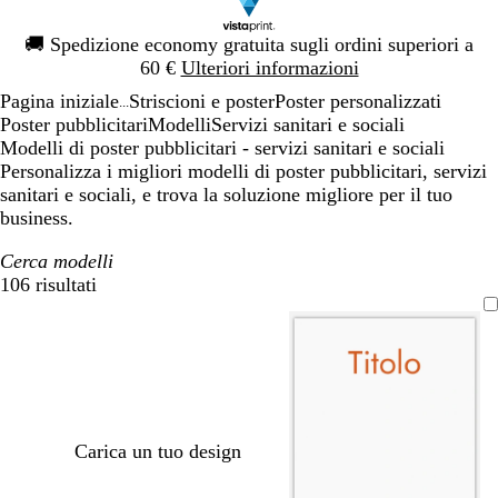
Diapositiva
🚚
Spedizione economy gratuita sugli ordini superiori a
1
60 €
Ulteriori informazioni
di
Pagina iniziale
Striscioni e poster
Poster personalizzati
1
...
Poster pubblicitari
Modelli
Servizi sanitari e sociali
Modelli di poster pubblicitari - servizi sanitari e sociali
Personalizza i migliori modelli di poster pubblicitari, servizi
sanitari e sociali, e trova la soluzione migliore per il tuo
business.
Cerca modelli
106 risultati
Filtri
Carica un tuo design