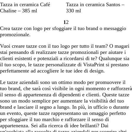
B
P
G
N
R
B
Tazza in ceramica Café
Tazza in ceramica Santos –
l
a
r
e
o
l
Chaline – 385 ml
330 ml
u
n
i
r
s
u
1
2
n
n
g
o
s
e
Vai
Vai
Crea tazze con logo per sfoggiare il tuo brand o messaggio
a
a
i
o
l
alla
alla
promozionale.
v
o
e
pagina
pagina
y
t
Vuoi creare tazze con il tuo logo per tutto il team? O magari
t
stai pensando di realizzare tazze promozionali per aiutare i
r
clienti esistenti e potenziali a ricordarsi di te? Qualunque sia
i
il tuo scopo, le tazze personalizzate di VistaPrint si prestano
c
perfettamente ad accogliere le tue idee di design.
o
Le tazze aziendali sono un ottimo modo per promuovere il
tuo brand, che sarà così visibile in ogni momento e rafforzerà
il senso di appartenenza di dipendenti e clienti. Queste tazze
sono un modo semplice per aumentare la visibilità del tuo
brand e lasciare il segno a lungo. In più, in ufficio o durante
un evento, queste tazze rappresentano un omaggio perfetto
per sfoggiare il tuo marchio e rafforzare il senso di
appartenenza. Sei alla ricerca di idee brillanti? Dai
un'occhiata alla raccolta di tazze aziendali per scoprire altri