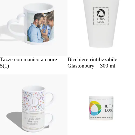
o
T
Tazze con manico a cuore
Bicchiere riutilizzabile
1
r
5
(
1
)
Glastonbury – 300 ml
r
a
Novità
e
s
c
p
e
a
n
r
s
e
i
n
o
t
n
e
e
s