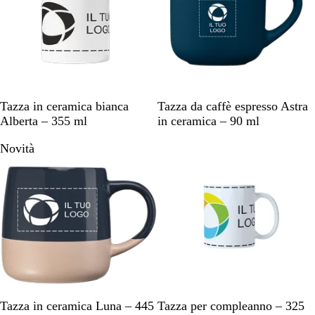
B
B
B
G
P
B
Tazza in ceramica bianca
Tazza da caffè espresso Astra
i
l
l
r
a
i
Alberta – 355 ml
in ceramica – 90 ml
a
u
u
i
n
a
Novità
n
n
g
g
n
n
c
a
h
i
a
c
o
v
i
o
o
y
a
c
c
i
o
B
G
B
Tazza in ceramica Luna – 445
Tazza per compleanno – 325