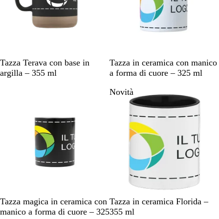
e
r
l
o
r
a
u
s
o
n
e
s
t
c
l
o
i
i
e
n
o
t
N
G
B
B
Tazza Terava con base in
Tazza in ceramica con manico
t
n
t
e
r
i
i
argilla – 355 ml
a forma di cuore – 325 ml
a
e
r
r
i
a
a
u
i
Novità
o
g
n
n
n
c
i
c
c
i
o
o
o
o
t
a
N
N
V
R
B
G
Tazza magica in ceramica con
Tazza in ceramica Florida –
e
e
e
o
l
i
manico a forma di cuore – 325
355 ml