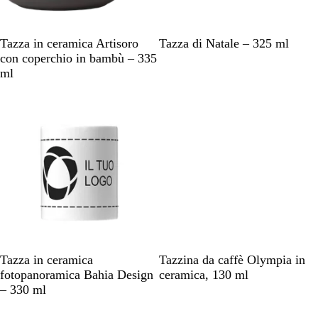
o
N
B
V
P
B
Tazza in ceramica Artisoro
Tazza di Natale – 325 ml
e
l
e
a
i
con coperchio in bambù – 335
r
u
r
n
a
ml
o
n
d
n
n
a
e
a
c
v
o
y
B
B
B
G
A
Tazza in ceramica
Tazzina da caffè Olympia in
i
l
i
r
r
fotopanoramica Bahia Design
ceramica, 130 ml
a
u
a
i
a
– 330 ml
n
n
n
g
n