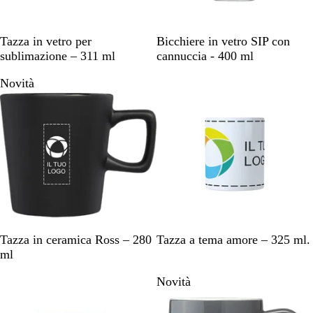
G
V
Tazza in vetro per
Bicchiere in vetro SIP con
r
e
sublimazione – 311 ml
cannuccia - 400 ml
i
t
Novità
g
r
i
o
o
s
a
t
i
n
a
t
o
N
B
G
B
B
Tazza in ceramica Ross – 280
Tazza a tema amore – 325 ml.
e
i
r
l
i
ml
r
a
i
u
a
Novità
o
n
g
n
n
o
c
i
a
c
p
o
o
v
o