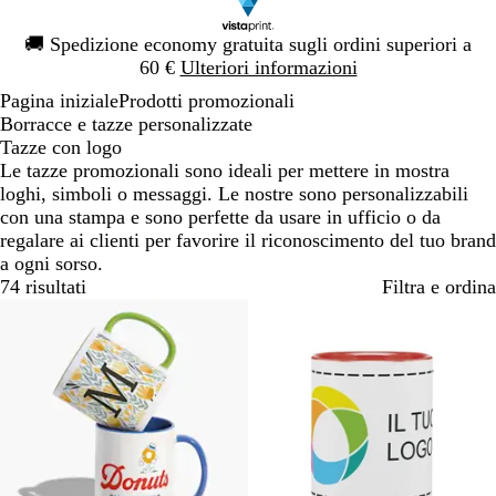
Diapositiva
🚚
Spedizione economy gratuita sugli ordini superiori a
1
60 €
Ulteriori informazioni
di
Pagina iniziale
Prodotti promozionali
1
Borracce e tazze personalizzate
Tazze con logo
Le tazze promozionali sono ideali per mettere in mostra
loghi, simboli o messaggi. Le nostre sono personalizzabili
con una stampa e sono perfette da usare in ufficio o da
regalare ai clienti per favorire il riconoscimento del tuo brand
a ogni sorso.
74 risultati
Filtra e ordina
Bestseller
Bestseller