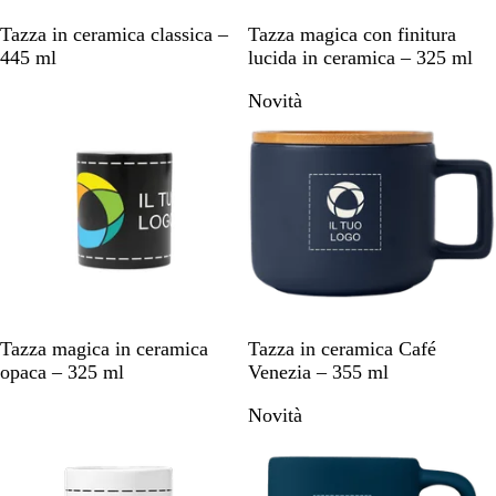
B
N
Tazza in ceramica classica –
Tazza magica con finitura
i
e
445 ml
lucida in ceramica – 325 ml
a
r
Novità
n
o
c
o
N
B
V
P
N
Tazza magica in ceramica
Tazza in ceramica Café
e
l
e
a
e
opaca – 325 ml
Venezia – 355 ml
r
u
r
n
r
Novità
o
n
d
n
o
a
e
a
v
y