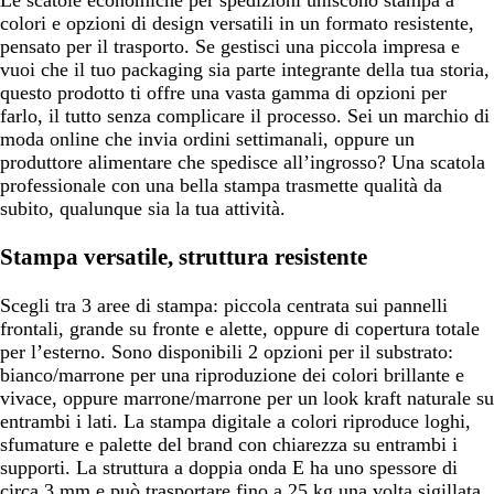
Le scatole economiche per spedizioni uniscono stampa a
colori e opzioni di design versatili in un formato resistente,
pensato per il trasporto. Se gestisci una piccola impresa e
vuoi che il tuo packaging sia parte integrante della tua storia,
questo prodotto ti offre una vasta gamma di opzioni per
farlo, il tutto senza complicare il processo. Sei un marchio di
moda online che invia ordini settimanali, oppure un
produttore alimentare che spedisce all’ingrosso? Una scatola
professionale con una bella stampa trasmette qualità da
subito, qualunque sia la tua attività.
Stampa versatile, struttura resistente
Scegli tra 3 aree di stampa: piccola centrata sui pannelli
frontali, grande su fronte e alette, oppure di copertura totale
per l’esterno. Sono disponibili 2 opzioni per il substrato:
bianco/marrone per una riproduzione dei colori brillante e
vivace, oppure marrone/marrone per un look kraft naturale su
entrambi i lati. La stampa digitale a colori riproduce loghi,
sfumature e palette del brand con chiarezza su entrambi i
supporti. La struttura a doppia onda E ha uno spessore di
circa 3 mm e può trasportare fino a 25 kg una volta sigillata.