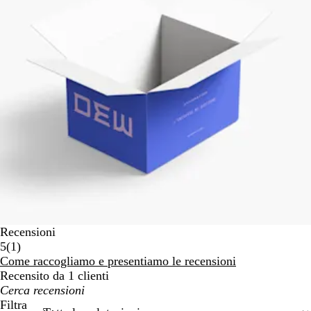
Recensioni
1
5
(
1
)
recensioni
Come raccogliamo e presentiamo le recensioni
Recensito da 1 clienti
I
miei
Filtra