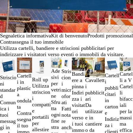
Segnaletica informativa
Kit di benvenuto
Prodotti promozional
Contrassegna il tuo immobile
Utilizza cartelli, bandiere e striscioni pubblicitari per
indirizzare i visitatori verso eventi o immobili da visitare.
Diapositiva
Nuove opzioni
Nuove opzioni
Nuove opzioni
Nuove opzioni
PVP ribassato
Nuove opzio
da
Ade
Stris
1
Bandi
Cartel
Cartell
Cartell
sivi
cion
Striscio
a
Roll up
Cavallett
ere a
li a V
i
i in
per
i
ni
2
Utilizza
i
pinna
Cartel
pubbli
plastic
vetri
micr
standar
di
striscion
pubblicit
Indiri
li
citari
a
ne
ofor
d
9
i
ari
zza i
bifacc
in
ondula
Sfru
ati
Comun
compatti
Da
visitat
iali
carton
ta
tta
Fatti
ica i
e
utilizzar
ori
per la
e
Contra
ogni
nota
tuoi
portatili
e in
verso
massi
Indiriz
ssegna
fine
re
messag
per
cantiere
i tuoi
ma
za i
il tuo
stra
anch
gi in
allestire
o da
immo
effica
clienti
immo