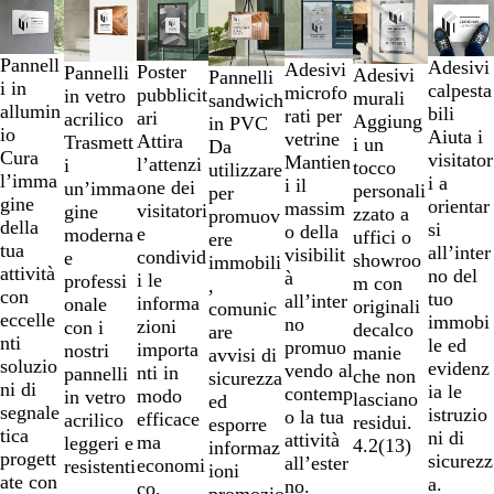
Nuove opzioni
Nuove opzioni
Nuove opzioni
Nuove opzioni
da
1
Pannell
Adesivi
a
Adesivi
Poster
Pannelli
Adesivi
Pannelli
i in
calpesta
2
microfo
pubblicit
in vetro
murali
sandwich
allumin
bili
di
rati per
ari
acrilico
Aggiung
in PVC
io
Aiuta i
7
vetrine
Attira
Trasmett
i un
Da
Cura
visitator
Mantien
l’attenzi
i
tocco
utilizzare
l’imma
i a
i il
one dei
un’imma
personali
per
gine
orientar
massim
visitatori
gine
zzato a
promuov
della
si
o della
e
moderna
uffici o
ere
tua
all’inter
visibilit
condivid
e
showroo
immobili
attività
no del
à
i le
professi
m con
,
con
tuo
all’inter
informa
onale
originali
comunic
eccelle
immobi
no
zioni
con i
decalco
are
nti
le ed
promuo
importa
nostri
manie
avvisi di
soluzio
evidenz
vendo al
nti in
pannelli
che non
sicurezza
ni di
ia le
contemp
modo
in vetro
lasciano
ed
segnale
istruzio
o la tua
efficace
acrilico
residui.
esporre
tica
ni di
attività
ma
leggeri e
4.2
(
13
)
informaz
progett
sicurezz
all’ester
economi
resistenti
ioni
ate con
a.
no.
co.
.
promozio