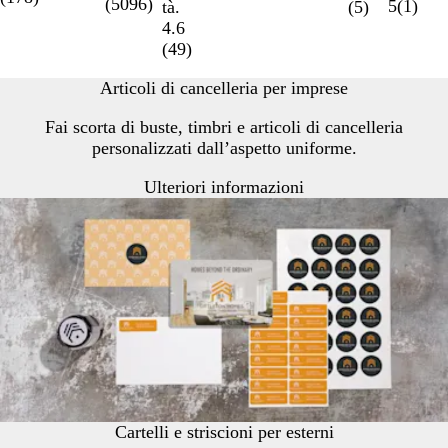
(
5096
)
5
(
1
)
tà.
(
5
)
4.6
(
49
)
Articoli di cancelleria per imprese
Fai scorta di buste, timbri e articoli di cancelleria
personalizzati dall’aspetto uniforme.
Ulteriori informazioni
Cartelli e striscioni per esterni