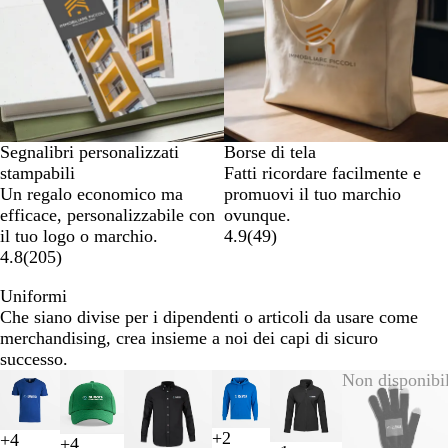
Segnalibri personalizzati
Borse di tela
stampabili
Fatti ricordare facilmente e
Un regalo economico ma
promuovi il tuo marchio
efficace, personalizzabile con
ovunque.
il tuo logo o marchio.
4.9
(
49
)
4.8
(
205
)
Uniformi
Che siano divise per i dipendenti o articoli da usare come
merchandising, crea insieme a noi dei capi di sicuro
successo.
Diapositiva
Non disponibi
da
1
+
2
+
4
a
+
4
B
R
B
B