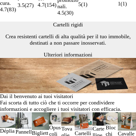
cura.
1
(
1
)
5
(
1
)
4.7
(
154
)
3.5
(
27
)
nali.
4.7
(
83
)
4.5
(
30
)
Cartelli rigidi
Crea resistenti cartelli di alta qualità per il tuo immobile,
destinati a non passare inosservati.
Ulteriori informazioni
Dai il benvenuto ai tuoi visitatori
Fai scorta di tutto ciò che ti occorre per condividere
informazioni e accogliere i tuoi visitatori con efficacia.
Diapositiva
Nuove opzioni
Nuove opzioni
da
Opus
Bloc
1
Tova
Carte
Déplia
Pannell
Bigliett
Cartelli
Cavalle
coli
chi
a
glie
lline