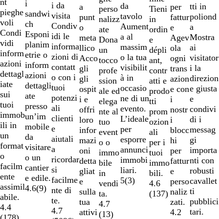
nt
i
i da
da
tti in
a
per
2
perso
Tieni
pieghe
sandwi
visita
tavolo
poliond
punt
fattur
di
nalizz
in
voli
ch
Condiv
Aument
a
o
e
9
ate
ordin
Condi
Esponi
idi le
a al
Mostra
meta
Agev
Dona
e
vidi
planim
informa
massim
ai
llico
ola
un
dépli
inform
etrie o
zioni di
o la tua
visitator
Acco
ogni
tocco
ant,
azioni
inform
contatt
visibilit
i la
gli
trans
profe
contr
dettagl
azioni
o con i
à in
direzion
gli
azion
ssion
atti e
iate
dettagli
tuoi
occasio
e giusta
ospit
e con
ale ed
prodo
sui
ate
potenzi
ne di un
e
i e
i
elega
tti
tuoi
presso
ali
evento.
condivi
offri
nostr
nte al
prom
immob
un’im
clienti
L’ideale
di i
loro
i
tuo
ozion
ili in
mobile
e
per
messag
infor
blocc
event
ali
un
da
aiutali
esporre
gi
mazi
hi
o o
per i
format
visitare
a
annunci
importa
oni
per
immo
tuoi
o
o un
ricordar
immobi
nti con
detta
fattur
bile
immo
facilm
cantier
si
liari.
robusti
gliat
e
in
bili.
ente
e edile.
facilme
5
(
3
)
cavallet
e
perso
vendi
4.6
assimil
4.6
(
9
)
nte di
ti
sulla
naliz
ta.
(
137
)
abile.
te.
pubblici
tua
zati.
4.7
4.4
4.7
tari.
attivi
4.2
(
13
)
(
178
)