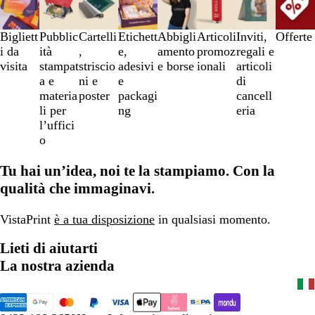
da
1
a
Bigliett
Pubblic
Cartelli
Etichett
Abbigli
Articoli
Inviti,
Offerte
3
i da
ità
,
e,
amento
promoz
regali e
di
visita
stampat
striscio
adesivi
e borse
ionali
articoli
8
a e
ni e
e
di
materia
poster
packagi
cancell
li per
ng
eria
l’uffici
o
Tu hai un’idea, noi te la stampiamo. Con la
qualità che immaginavi.
VistaPrint
è a tua disposizione
in qualsiasi momento.
Lieti di aiutarti
La nostra azienda