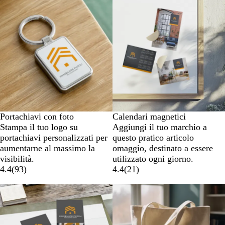
Nuove opzioni
Portachiavi con foto
Calendari magnetici
Stampa il tuo logo su
Aggiungi il tuo marchio a
portachiavi personalizzati per
questo pratico articolo
aumentarne al massimo la
omaggio, destinato a essere
visibilità.
utilizzato ogni giorno.
4.4
(
93
)
4.4
(
21
)
Nuove opzioni