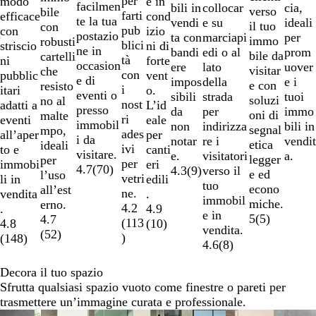
per
e in
modo
facilmen
collocar
bili in
cia,
verso
bile
farti
cond
efficace
te la tua
e su
vendi
ideali
il tuo
con
pub
izio
con
postazio
marciapi
ta con
per
immo
robusti
blici
ni di
striscio
ne in
edi o al
bandi
prom
bile da
cartelli
tà
forte
ni
occasion
lato
ere
uover
visitar
che
con
vent
pubblic
e di
della
impos
e i
e con
resisto
i
o.
itari
eventi o
strada
sibili
tuoi
soluzi
no al
nost
L’id
adatti a
presso
per
da
immo
oni di
malte
ri
eale
eventi
immobil
indirizza
non
bili in
segnal
mpo,
ades
per
all’aper
i da
re i
notar
vendit
etica
ideali
ivi
canti
to e
visitare.
visitatori
e.
a.
legger
per
per
eri
immobi
4.7
(
70
)
verso il
4.3
(
9
)
e ed
l’uso
vetri
edili
li in
tuo
econo
all’est
ne.
.
vendita
immobil
miche.
erno.
4.2
4.9
.
e in
5
(
5
)
4.7
(
113
(
10
)
4.8
vendita.
(
52
)
)
(
148
)
4.6
(
8
)
Decora il tuo spazio
Sfrutta qualsiasi spazio vuoto come finestre o pareti per
trasmettere un’immagine curata e professionale.
Diapositiva