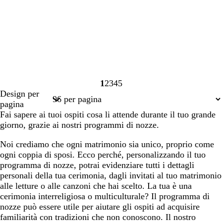
1
2
3
4
5
Pagina
Pagina
Pagina
Pagina
Pagina
Design per
1
2
3
4
5
pagina
Fai sapere ai tuoi ospiti cosa li attende durante il tuo grande
giorno, grazie ai nostri programmi di nozze.
Noi crediamo che ogni matrimonio sia unico, proprio come
ogni coppia di sposi. Ecco perché, personalizzando il tuo
programma di nozze, potrai evidenziare tutti i dettagli
personali della tua cerimonia, dagli invitati al tuo matrimonio
alle letture o alle canzoni che hai scelto. La tua è una
cerimonia interreligiosa o multiculturale? Il programma di
nozze può essere utile per aiutare gli ospiti ad acquisire
familiarità con tradizioni che non conoscono. Il nostro