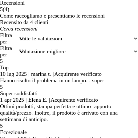
Recensioni
4
5
(
4
)
recensioni
Come raccogliamo e presentiamo le recensioni
Recensito da 4 clienti
I
miei
Filtra
termini
per
di
Filtra
ricerca
per
5
Top
10 lug 2025
|
marina t.
|
Acquirente verificato
Hanno risolto il problema in un lampo. . super
5
Super soddisfatti
1 apr 2025
|
Elena E.
|
Acquirente verificato
Ottimi prodotti, stampa perfetta e ottimo rapporto
qualità/prezzo. Inoltre, il prodotto è arrivato con una
settimana di anticipo.
5
Eccezionale