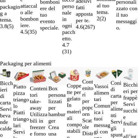
un
adesivi
personali
bomboni
al tuo
attaccal
perso
packagin
fatti
zzato con
ere del
tema.
o alle
nale
g a
apposta
il tuo
tuo
2
(
2
)
bombon
in
tema.
per te.
messaggi
evento
iere.
ogni
3.8
(
5
)
4.6
(
267
)
o.
speciale.
4.5
(
35
)
pacch
etto.
4.7
(
31
)
Packaging per alimenti
Diapositiva
Nuove opzioni
da
Cont
1
Coni
Bicch
Bicchi
Coppe
Vassoi
Piatto
enito
Conteni
Box
a
di
ieri
eri per
tte per
alimen
pizza
ri
tori
persona
2
carta
di
frappè
gelato
tari
triango
per
take-
lizzati
di
per
carta
Servi
In
Comun
lo
popc
away
per
9
alime
Servi
succhi
materi
ica i
Piatti
orn
Utilizza
hambur
nti
beva
e
ali
tuoi
triango
Scat
bili in
ger
Servi
nde
frullat
compo
messag
lari
ole
freezer
Crea
gli
calde
i
stabili
gi con
Servi
Distr
e forno
una
spunt
o
all’int
o