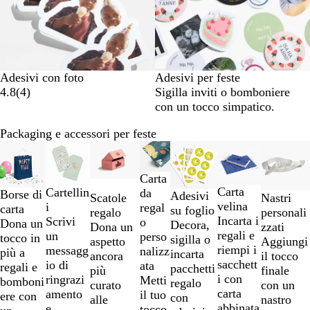
Adesivi con foto
Adesivi per feste
4.8
(
4
)
Sigilla inviti o bomboniere
con un tocco simpatico.
Packaging e accessori per feste
Diapositiva
Nuove opzioni
da
1
Carta
a
Carta
Cartellin
da
Borse di
Adesivi
Nastri
Scatole
2
velina
i
regal
carta
su foglio
personali
regalo
di
Incarta i
Scrivi
o
Dona un
Decora,
zzati
Dona un
7
regali e
un
perso
tocco in
sigilla o
Aggiungi
aspetto
riempi i
messagg
nalizz
più a
incarta
il tocco
ancora
sacchett
io di
ata
regali e
pacchetti
finale
più
i con
ringrazi
Metti
bomboni
regalo
con un
curato
carta
amento
il tuo
ere con
con
nastro
alle
abbinata
e
tocco