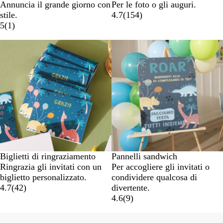
Annuncia il grande giorno con
Per le foto o gli auguri.
stile.
4.7
(
154
)
5
(
1
)
Nuove opzioni
Biglietti di ringraziamento
Pannelli sandwich
Ringrazia gli invitati con un
Per accogliere gli invitati o
biglietto personalizzato.
condividere qualcosa di
4.7
(
42
)
divertente.
4.6
(
9
)
Nuove opzioni