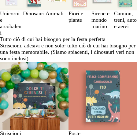
a
3
Unicorni
Dinosauri
Animali
Fiori e
Sirene e
Camion,
di
e
piante
mondo
treni, auto
6
arcobalen
marino
e aerei
i
Tutto ciò di cui hai bisogno per la festa perfetta
Striscioni, adesivi e non solo: tutto ciò di cui hai bisogno per
una festa memorabile. (Siamo spiacenti, i dinosauri veri non
sono inclusi)
Nuove opzioni
Striscioni
Poster