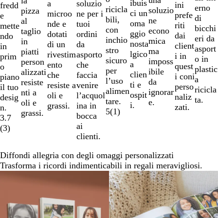
una
la
ibuis
a
soluzio
ini
fredd
erno
ricicla
soluzio
pizza
ci un
microo
ne per i
prefe
e
di
bili,
ne
al
oma
nde e
tuoi
riti
mette
bicchi
con
econo
taglio
ggio
dotati
ordini
dai
ndo
eri da
inchio
mica
in
nosta
di un
da
client
in
asport
stro
ma
piatti
lgico
rivestim
asporto
i in
prim
o in
sicuro
imposs
person
a
ento
che
quest
o
plastic
per
ibile
alizzati
clien
che
faccia
i coni
piano
a
l’uso
da
resiste
ti e
resiste a
venire
perso
il tuo
ricicla
alimen
ignorar
nti a
ospit
oli e
l’acquol
naliz
desig
ta.
tare.
e.
oli e
i.
grassi.
ina in
zati.
n.
5
(
1
)
grassi.
bocca
3.7
ai
(
3
)
clienti.
Diffondi allegria con degli omaggi personalizzati
Trasforma i ricordi indimenticabili in regali meravigliosi.
Nuove opzioni