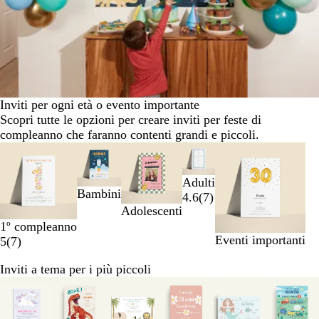
Inviti per ogni età o evento importante
Scopri tutte le opzioni per creare inviti per feste di
compleanno che faranno contenti grandi e piccoli.
Diapositiva
da
1
Adulti
a
Bambini
4.6
(
7
)
2
Adolescenti
di
1º compleanno
5
Eventi importanti
5
(
7
)
Inviti a tema per i più piccoli
Diapositiva
da
1