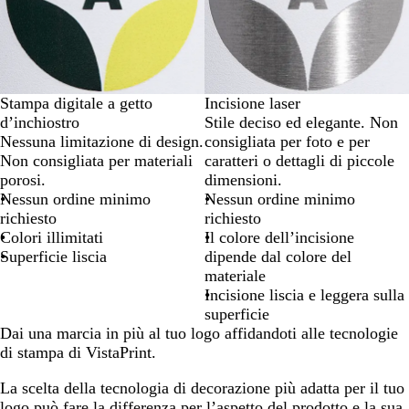
Stampa digitale a getto
Incisione laser
d’inchiostro
Stile deciso ed elegante. Non
Nessuna limitazione di design.
consigliata per foto e per
Non consigliata per materiali
caratteri o dettagli di piccole
porosi.
dimensioni.
Nessun ordine minimo
Nessun ordine minimo
richiesto
richiesto
Colori illimitati
Il colore dell’incisione
Superficie liscia
dipende dal colore del
materiale
Incisione liscia e leggera sulla
superficie
Dai una marcia in più al tuo logo affidandoti alle tecnologie
di stampa di VistaPrint.
La scelta della tecnologia di decorazione più adatta per il tuo
logo può fare la differenza per l’aspetto del prodotto e la sua