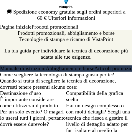
Diapositiva
🚚
Spedizione economy gratuita sugli ordini superiori a
1
60 €
Ulteriori informazioni
di
Pagina iniziale
Prodotti promozionali
1
Prodotti promozionali, abbigliamento e borse
Tecnologie di stampa e ricamo di VistaPrint
La tua guida per individuare la tecnica di decorazione più
adatta alle tue esigenze.
Manuale di istruzioni
Abbigliamento e borse
Articoli promozio
Come scegliere la tecnologia di stampa giusta per te?
Quando si tratta di scegliere la tecnica di decorazione,
dovresti tenere presenti alcune cose:
Destinazione d’uso
Compatibilità della grafica
È importante considerare
scelta
come utilizzerai il prodotto.
Hai un design complesso o
Per un solo evento? O magari
con molti dettagli? Scegli una
lo userai tutti i giorni, pertanto
tecnica che riesca a gestire il
dovrà essere durevole?
livello di dettaglio adatto per
far risaltare al meglio la