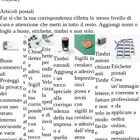
Articoli postali
Fai sì che la tua corrispondenza rifletta lo stesso livello di
cura e attenzione che metti in tutto il resto. Aggiungi nomi o
loghi a buste, etichette, timbri e non solo.
Diapositiva
Nuove opzioni
Nuove opzioni
B
da
u
Etic
1
Chiud
Timbri
st
hette
a
iletter
Sigilli in
Timbri
autoin
Buste
e
per
2
a
ceralacc
rotondi
Etichette
chiostr
commerci
p
indir
di
adesi
a adesivi
Aggiung
postali
anti
ali
er
izzo
8
vi
Imprezio
i un
Crea
Timbr
Proteggi
s
Velo
Sigill
sisci
tocco
un’immagin
a
la privacy
o
cizza
a la
posta e
speciale
e coerente e
lettere,
del
n
la
tua
inviti
alla
professional
fatture
contenuto
al
sped
corris
con
corrispo
e da
e non
con uno
iz
izion
ponde
sigilli in
ndenza
applicare a
solo in
strato
z
e di
nza
ceralacc
della tua
ordini
modo
interno
at
invit
con
a adesivi
impresa
online,
facile
oscurante
e
i,
un
dall’eleg
o a
regali
e
e varie
4.
bust
tocco
anza
quella
personalizza
senza
opzioni di