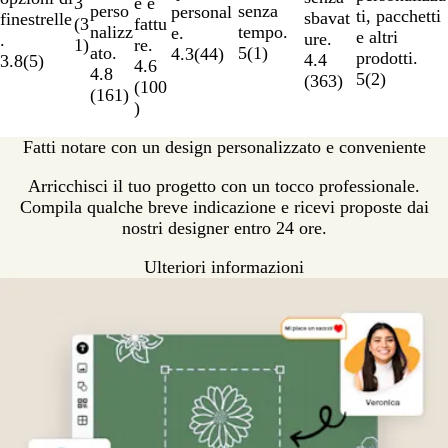
3
e e
perso
senza
personal
ti, pacchetti
sbavat
finestrelle
(
3
fattu
nalizz
tempo.
e.
e altri
ure.
.
1
)
re.
ato.
5
(
1
)
4.3
(
44
)
prodotti.
4.4
3.8
(
5
)
4.6
4.8
5
(
2
)
(
363
)
(
100
(
161
)
)
Fatti notare con un design personalizzato e conveniente
Arricchisci il tuo progetto con un tocco professionale.
Compila qualche breve indicazione e ricevi proposte dai
nostri designer entro 24 ore.
Ulteriori informazioni