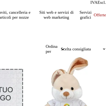
IVA
Incl.
Escl.
nviti, cancelleria e
Siti web e servizi di
Servizi
Offert
articoli per nozze
web marketing
grafici
Ordina
per