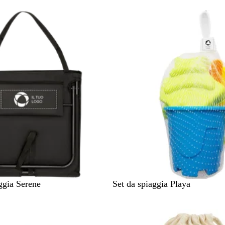
g
n
o
M
ggia Serene
Set da spiaggia Playa
u
l
t