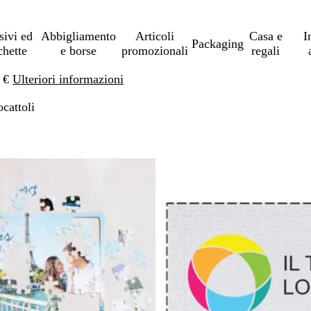
sivi ed
Abbigliamento
Articoli
Casa e
I
Packaging
chette
e borse
promozionali
regali
0 €
Ulteriori informazioni
ocattoli
 ai risultati filtrati
Bestseller