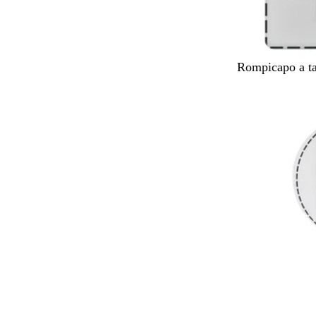
B
Rompicapo a ta
i
a
n
c
o