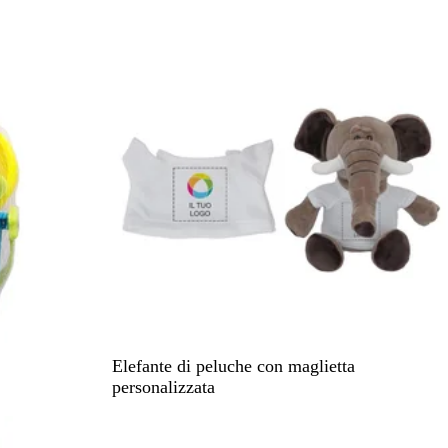
i
g
e
B
Elefante di peluche con maglietta
i
personalizzata
a
n