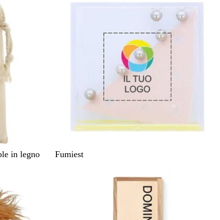
c
o
M
le in legno
Fumiest
i
s
t
o