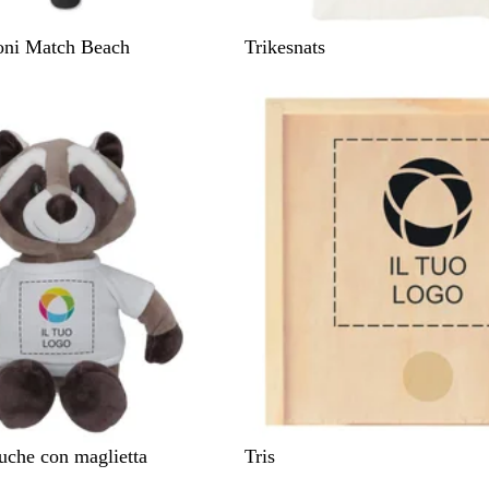
L
toni Match Beach
Trikesnats
e
g
n
o
L
luche con maglietta
Tris
e