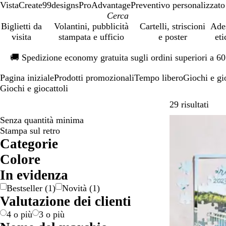
VistaCreate
99designs
ProAdvantage
Preventivo personalizzato
Biglietti da
Volantini, pubblicità
Cartelli, striscioni
Ade
visita
stampata e ufficio
e poster
eti
Diapositiva
🚚
Spedizione economy gratuita sugli ordini superiori a 6
1
di
Pagina iniziale
Prodotti promozionali
Tempo libero
Giochi e gi
1
Giochi e giocattoli
Passa
29 risultati
Senza quantità minima
Stampa sul retro
Categorie
Colore
A
B
B
B
G
G
M
N
R
R
V
M
In evidenza
r
e
i
l
i
r
a
e
o
o
e
u
Bestseller
(
1
)
Novità
(
1
)
a
i
a
u
a
i
r
r
s
s
r
l
Valutazione dei clienti
n
g
n
l
g
r
o
a
s
d
t
c
e
c
l
i
o
o
e
i
4 o più
3 o più
i
o
o
o
n
c