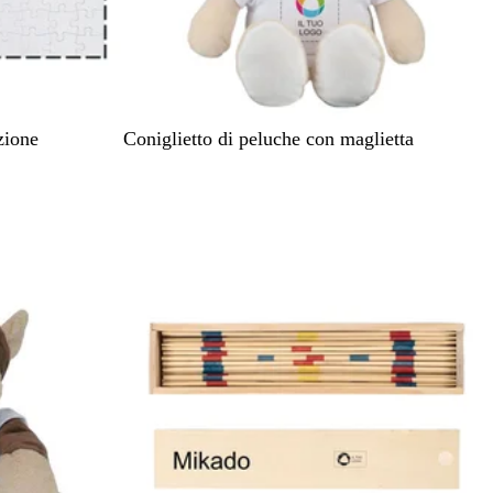
B
zione
Coniglietto di peluche con maglietta
i
a
n
c
o