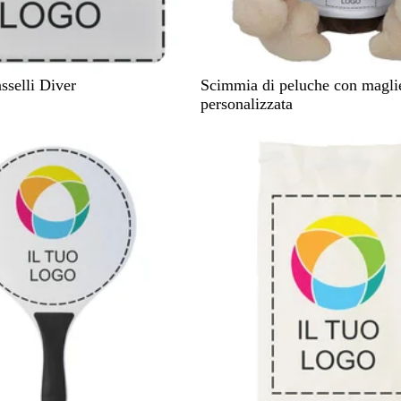
B
sselli Diver
Scimmia di peluche con maglie
i
personalizzata
a
n
c
o