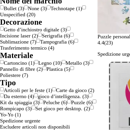
Nome del marchio
o
/
/
e
o
Bullet
(
3
)
None
(
3
)
Technotape
(
1
)
n
o
a
l
Unspecified
(
20
)
e
r
r
o
Decorazione
o
g
r
Getto d’inchiostro digitale
(
3
)
e
e
Incisione laser
(
2
)
Serigrafia
(
6
)
n
Puzzle personal
Sublimazione
(
7
)
Tampografia
(
6
)
t
2
4.4
(
23
)
Trasferimento termico
(
4
)
o
3
Materiale
Spedizione urge
r
e
Cartoncino
(
1
)
Legno
(
10
)
Metallo
(
3
)
c
Pannello di fibre
(
2
)
Plastica
(
5
)
e
Poliestere
(
7
)
n
Tipo
s
Articoli per le feste
(
1
)
Carte da gioco
(
2
)
i
Da esterno
(
4
)
gioco d’intelligenza.
(
3
)
o
Kit da spiaggia
(
3
)
Peluche
(
6
)
Puzzle
(
6
)
n
Rompicapo
(
3
)
Set gioco per desktop.
(
2
)
i
Yo-Yo
(
1
)
Spedizione urgente
Escludere articoli non disponibili