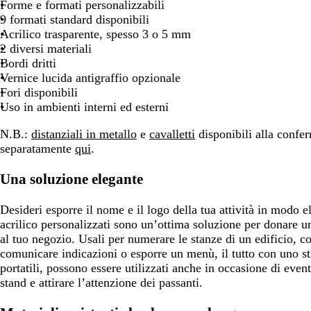
o
o
i
Forme e formati personalizzabili
a
9 formati standard disponibili
i
Acrilico trasparente, spesso 3 o 5 mm
o
2 diversi materiali
Bordi dritti
Vernice lucida antigraffio opzionale
Fori disponibili
Uso in ambienti interni ed esterni
N.B.:
distanziali in metallo
e
cavalletti
disponibili alla confe
separatamente
qui
.
Una soluzione elegante
Desideri esporre il nome e il logo della tua attività in modo el
acrilico personalizzati sono un’ottima soluzione per donare un
al tuo negozio. Usali per numerare le stanze di un edificio, co
comunicare indicazioni o esporre un menù, il tutto con uno st
portatili, possono essere utilizzati anche in occasione di eventi
stand e attirare l’attenzione dei passanti.