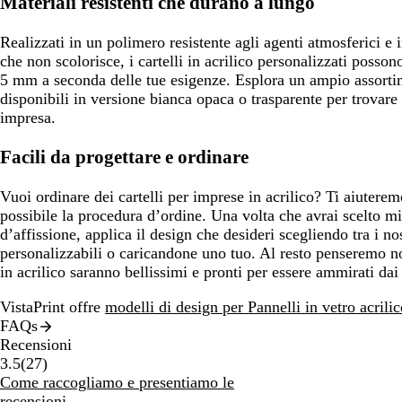
Materiali resistenti che durano a lungo
Realizzati in un polimero resistente agli agenti atmosferici e
che non scolorisce, i cartelli in acrilico personalizzati posso
5 mm a seconda delle tue esigenze. Esplora un ampio assorti
disponibili in versione bianca opaca o trasparente per trovare 
impresa.
Facili da progettare e ordinare
Vuoi ordinare dei cartelli per imprese in acrilico? Ti aiutere
possibile la procedura d’ordine. Una volta che avrai scelto m
d’affissione, applica il design che desideri scegliendo tra i no
personalizzabili o caricandone uno tuo. Al resto penseremo noi
in acrilico saranno bellissimi e pronti per essere ammirati dai 
VistaPrint offre
modelli di design per Pannelli in vetro acrilic
FAQs
Recensioni
27
3.5
(
27
)
recensioni
Come raccogliamo e presentiamo le
recensioni