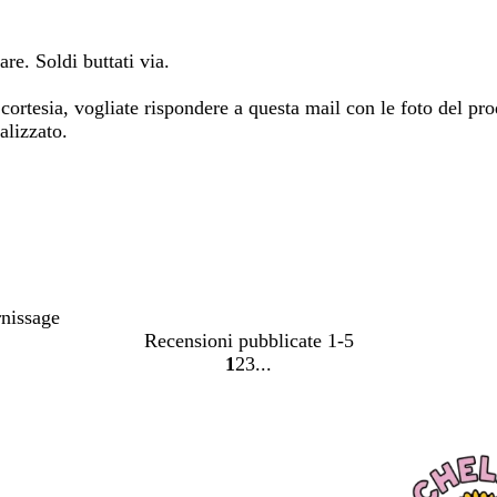
are. Soldi buttati via.
 cortesia, vogliate rispondere a questa mail con le foto del pro
alizzato.
rnissage
Recensioni pubblicate
1-5
1
2
3
Vai
Vai
Vai
alla
alla
alla
pagina
pagina
pagina