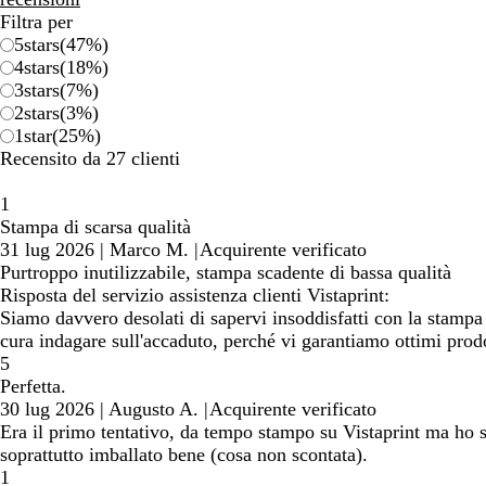
Filtra per
5
stars
(
47
%)
4
stars
(
18
%)
3
stars
(
7
%)
2
stars
(
3
%)
1
star
(
25
%)
Recensito da 27 clienti
1
Stampa di scarsa qualità
31 lug 2026
|
Marco M.
|
Acquirente verificato
Purtroppo inutilizzabile, stampa scadente di bassa qualità
Risposta del servizio assistenza clienti Vistaprint:
Siamo davvero desolati di sapervi insoddisfatti con la stampa 
cura indagare sull'accaduto, perché vi garantiamo ottimi prodo
5
Perfetta.
30 lug 2026
|
Augusto A.
|
Acquirente verificato
Era il primo tentativo, da tempo stampo su Vistaprint ma ho se
soprattutto imballato bene (cosa non scontata).
1