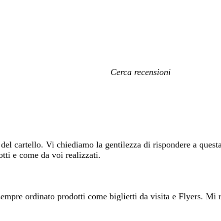
I
miei
termini
di
ricerca
del cartello. Vi chiediamo la gentilezza di rispondere a quest
tti e come da voi realizzati.
mpre ordinato prodotti come biglietti da visita e Flyers. Mi r