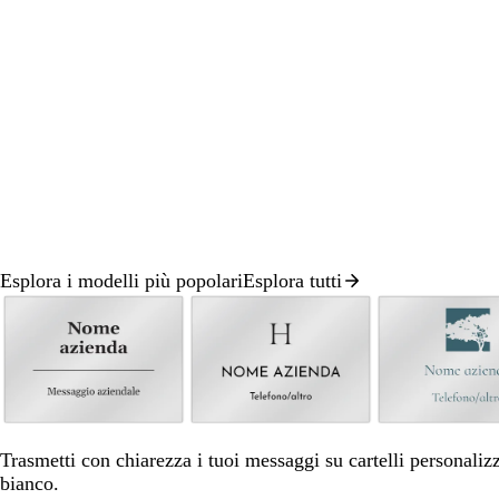
spostarti
spostarti
spostarti
spostarti
spostarti
spostart
Esplora i modelli più popolari
Esplora tutti
Diapositiva
1
di
8
n
n
a
e
e
c
Trasmetti con chiarezza i tuoi messaggi su cartelli personalizza
r
r
c
bianco.