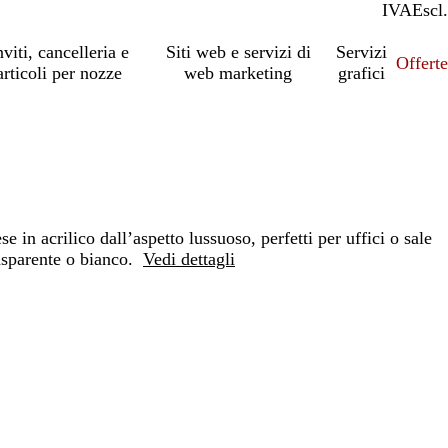
IVA
Incl.
Escl.
nviti, cancelleria e
Siti web e servizi di
Servizi
Offert
articoli per nozze
web marketing
grafici
se in acrilico dall’aspetto lussuoso, perfetti per uffici o sale
rasparente o bianco.
Vedi dettagli
Loading