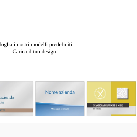
options
foglia i nostri modelli predefiniti
Carica il tuo design
a
g
z
i
z
a