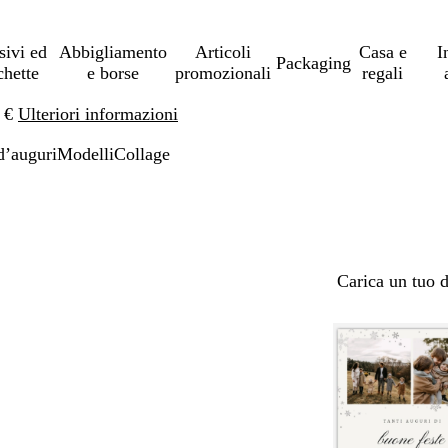
sivi ed
Abbigliamento
Articoli
Casa e
I
Packaging
chette
e borse
promozionali
regali
0 €
Ulteriori informazioni
d’auguri
Modelli
Collage
Carica un tuo 