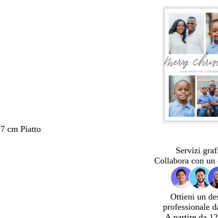
,7 cm Piatto
Servizi graf
Collabora con un 
Ottieni un de
professionale d
A partire da 12