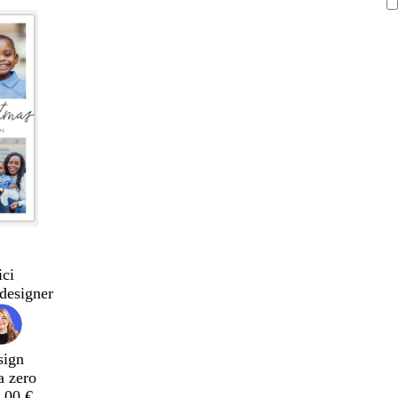
ici
designer
sign
a zero
,00 €