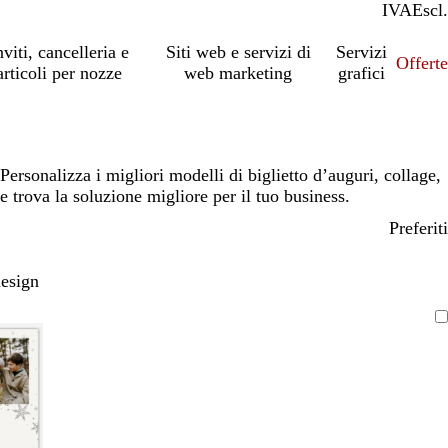
IVA
Incl.
Escl.
nviti, cancelleria e
Siti web e servizi di
Servizi
Offert
articoli per nozze
web marketing
grafici
Personalizza i migliori modelli di biglietto d’auguri, collage,
e trova la soluzione migliore per il tuo business.
Preferiti
design