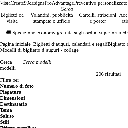
VistaCreate
99designs
ProAdvantage
Preventivo personalizzato
Biglietti da
Volantini, pubblicità
Cartelli, striscioni
Ade
visita
stampata e ufficio
e poster
eti
Diapositiva
🚚
Spedizione economy gratuita sugli ordini superiori a 6
1
di
Pagina iniziale
Biglietti d’auguri, calendari e regali
Biglietto 
1
...
Modelli di biglietto d’auguri - collage
Cerca
modelli
206 risultati
Filtri
Filtra per
Numero di foto
Piegatura
Dimensioni
Destinatario
Tema
Saluto
Stili