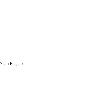
nto
,7 cm Piegato
nto