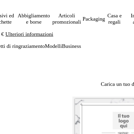
sivi ed
Abbigliamento
Articoli
Casa e
I
Packaging
chette
e borse
promozionali
regali
0 €
Ulteriori informazioni
etti di ringraziamento
Modelli
Business
Carica un tuo 