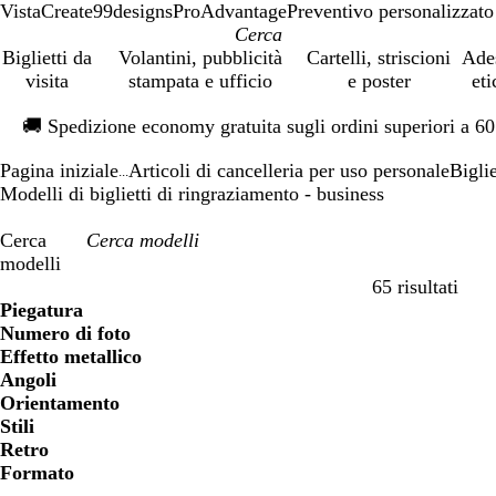
VistaCreate
99designs
ProAdvantage
Preventivo personalizzato
Biglietti da
Volantini, pubblicità
Cartelli, striscioni
Ade
visita
stampata e ufficio
e poster
eti
Diapositiva
🚚
Spedizione economy gratuita sugli ordini superiori a 6
1
di
Pagina iniziale
Articoli di cancelleria per uso personale
Bigli
1
...
Modelli di biglietti di ringraziamento - business
Cerca
modelli
65 risultati
Filtri
Piegatura
Numero di foto
Effetto metallico
Angoli
Orientamento
Stili
Retro
Formato