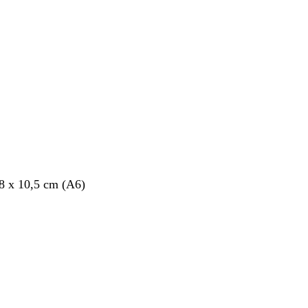
nto
,8 x 10,5 cm (A6)
nto