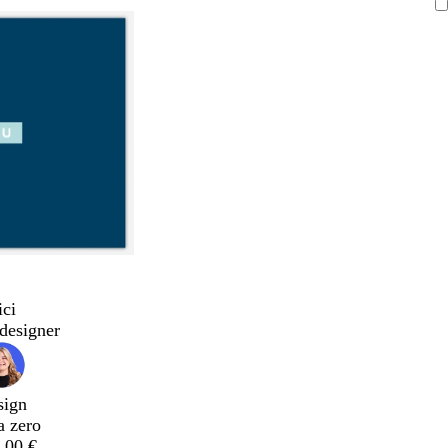
ici
designer
sign
a zero
,00 €