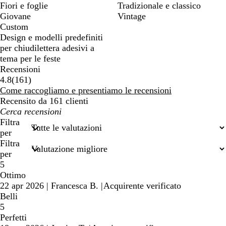
Fiori e foglie
Tradizionale e classico
Giovane
Vintage
Custom
Design e modelli predefiniti
per chiudilettera adesivi a
tema per le feste
Recensioni
161
4.8
(
161
)
recensioni
Come raccogliamo e presentiamo le recensioni
Recensito da 161 clienti
I
miei
Filtra
termini
per
di
Filtra
ricerca
per
5
Ottimo
22 apr 2026
|
Francesca B.
|
Acquirente verificato
Belli
5
Perfetti