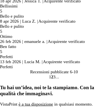
18 apr 2026
|
Jessica T.
|
Acquirente verificato
Bellissimi
5
Bello e pulito
8 apr 2026
|
Luca Z.
|
Acquirente verificato
Bello e pulito
5
Ottimo
26 feb 2026
|
emanuele a.
|
Acquirente verificato
Ben fatto
5
Perfetti
13 feb 2026
|
Lucia M.
|
Acquirente verificato
Perfetti
Recensioni pubblicate
6-10
1
2
3
Vai
Vai
Vai
alla
alla
alla
Tu hai un’idea, noi te la stampiamo. Con la
pagina
pagina
pagina
qualità che immaginavi.
VistaPrint
è a tua disposizione
in qualsiasi momento.