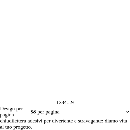
1
2
3
4
9
Pagina
Pagina
Pagina
Pagina
Pagina
Design per
1
2
3
4
9
pagina
chiudilettera adesivi per divertente e stravagante: diamo vita
al tuo progetto.