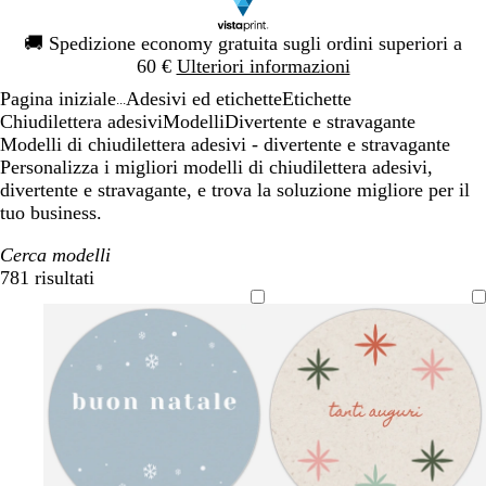
Diapositiva
🚚
Spedizione economy gratuita sugli ordini superiori a
1
60 €
Ulteriori informazioni
di
Pagina iniziale
Adesivi ed etichette
Etichette
1
...
Chiudilettera adesivi
Modelli
Divertente e stravagante
Modelli di chiudilettera adesivi - divertente e stravagante
Personalizza i migliori modelli di chiudilettera adesivi,
divertente e stravagante, e trova la soluzione migliore per il
tuo business.
Cerca modelli
781 risultati
Filtri