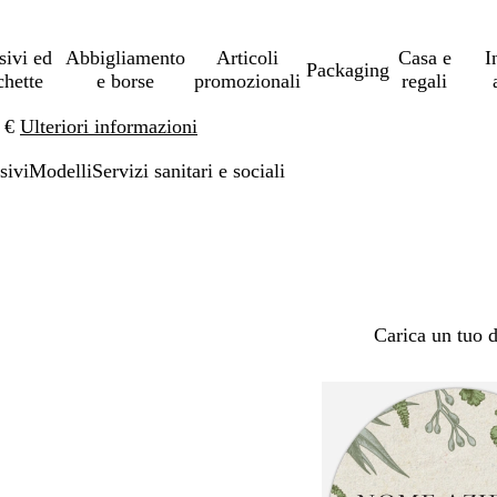
sivi ed
Abbigliamento
Articoli
Casa e
I
Packaging
chette
e borse
promozionali
regali
0 €
Ulteriori informazioni
sivi
Modelli
Servizi sanitari e sociali
Carica un tuo 