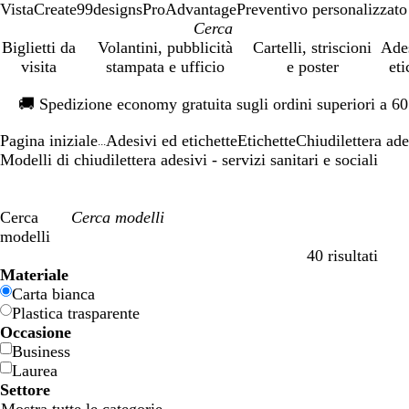
VistaCreate
99designs
ProAdvantage
Preventivo personalizzato
Biglietti da
Volantini, pubblicità
Cartelli, striscioni
Ade
visita
stampata e ufficio
e poster
eti
Diapositiva
🚚
Spedizione economy gratuita sugli ordini superiori a 6
1
di
Pagina iniziale
Adesivi ed etichette
Etichette
Chiudilettera ade
1
...
Modelli di chiudilettera adesivi - servizi sanitari e sociali
Cerca
modelli
40 risultati
Filtri
Materiale
Carta bianca
Plastica trasparente
Occasione
Business
Laurea
Settore