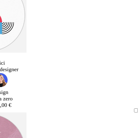
ici
designer
sign
a zero
,00 €