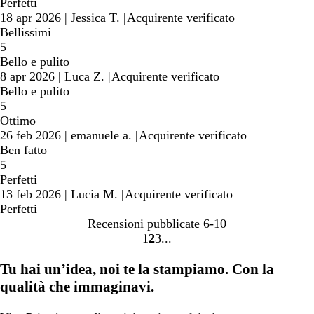
Perfetti
18 apr 2026
|
Jessica T.
|
Acquirente verificato
Bellissimi
5
Bello e pulito
8 apr 2026
|
Luca Z.
|
Acquirente verificato
Bello e pulito
5
Ottimo
26 feb 2026
|
emanuele a.
|
Acquirente verificato
Ben fatto
5
Perfetti
13 feb 2026
|
Lucia M.
|
Acquirente verificato
Perfetti
Recensioni pubblicate
6-10
1
2
3
Vai
Vai
Vai
alla
alla
alla
Tu hai un’idea, noi te la stampiamo. Con la
pagina
pagina
pagina
qualità che immaginavi.