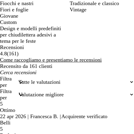
Fiocchi e nastri
Tradizionale e classico
Fiori e foglie
Vintage
Giovane
Custom
Design e modelli predefiniti
per chiudilettera adesivi a
tema per le feste
Recensioni
161
4.8
(
161
)
recensioni
Come raccogliamo e presentiamo le recensioni
Recensito da 161 clienti
I
miei
Filtra
termini
per
di
Filtra
ricerca
per
5
Ottimo
22 apr 2026
|
Francesca B.
|
Acquirente verificato
Belli
5