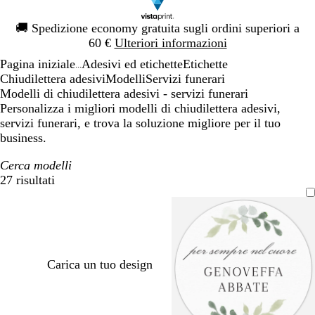
Diapositiva
🚚
Spedizione economy gratuita sugli ordini superiori a
1
60 €
Ulteriori informazioni
di
Pagina iniziale
Adesivi ed etichette
Etichette
1
...
Chiudilettera adesivi
Modelli
Servizi funerari
Modelli di chiudilettera adesivi - servizi funerari
Personalizza i migliori modelli di chiudilettera adesivi,
servizi funerari, e trova la soluzione migliore per il tuo
business.
Cerca modelli
27 risultati
Filtri
Carica un tuo design