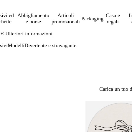
sivi ed
Abbigliamento
Articoli
Casa e
I
Packaging
chette
e borse
promozionali
regali
0 €
Ulteriori informazioni
sivi
Modelli
Divertente e stravagante
Carica un tuo 