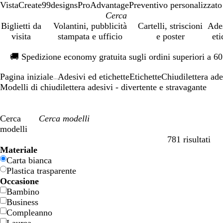
VistaCreate
99designs
ProAdvantage
Preventivo personalizzato
Biglietti da
Volantini, pubblicità
Cartelli, striscioni
Ade
visita
stampata e ufficio
e poster
eti
Diapositiva
🚚
Spedizione economy gratuita sugli ordini superiori a 6
1
di
Pagina iniziale
Adesivi ed etichette
Etichette
Chiudilettera ade
1
...
Modelli di chiudilettera adesivi - divertente e stravagante
Cerca
modelli
781 risultati
Filtri
Materiale
Carta bianca
Plastica trasparente
Occasione
Bambino
Business
Compleanno