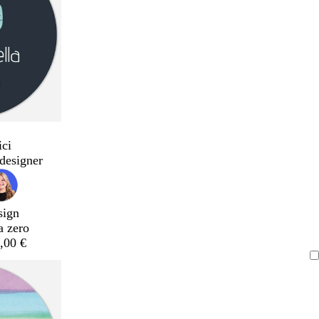
ici
designer
sign
a zero
,00 €