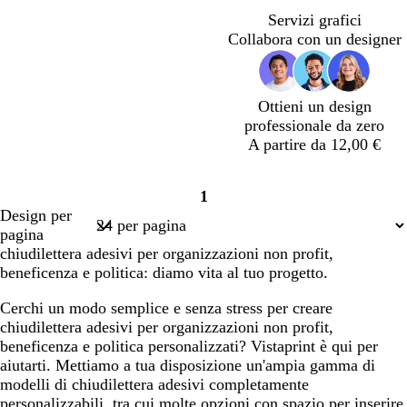
r
e
r
r
o
o
o
c
r
in
Servizi grafici
r
m
d
r
l
l
l
i
r
corso
Collabora con un designer
a
a
e
a
a
a
a
a
o
d
s
d
s
s
s
i
n
i
c
i
c
c
c
o
e
S
h
S
u
u
u
s
Ottieni un design
i
i
i
r
r
r
c
professionale da zero
e
u
e
o
o
o
u
A partire da 12,00 €
n
m
n
r
a
a
a
o
b
b
b
b
b
b
b
b
m
1
l
l
l
l
l
l
l
l
Pagina
a
Design per
u
u
u
u
u
u
u
u
1
r
pagina
s
s
s
s
s
s
s
s
i
chiudilettera adesivi per organizzazioni non profit,
c
c
c
c
c
c
c
c
n
beneficenza e politica: diamo vita al tuo progetto.
u
u
u
u
u
u
u
u
a
r
r
r
r
r
r
r
r
Cerchi un modo semplice e senza stress per creare
o
o
o
o
o
o
o
o
chiudilettera adesivi per organizzazioni non profit,
beneficenza e politica personalizzati? Vistaprint è qui per
aiutarti. Mettiamo a tua disposizione un'ampia gamma di
modelli di chiudilettera adesivi completamente
personalizzabili, tra cui molte opzioni con spazio per inserire