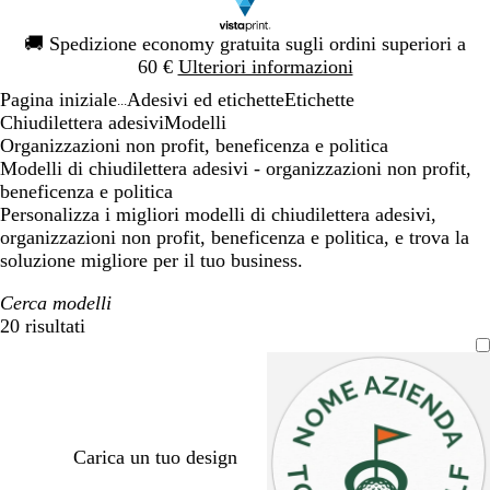
Diapositiva
🚚
Spedizione economy gratuita sugli ordini superiori a
1
60 €
Ulteriori informazioni
di
Pagina iniziale
Adesivi ed etichette
Etichette
1
...
Chiudilettera adesivi
Modelli
Organizzazioni non profit, beneficenza e politica
Modelli di chiudilettera adesivi - organizzazioni non profit,
beneficenza e politica
Personalizza i migliori modelli di chiudilettera adesivi,
organizzazioni non profit, beneficenza e politica, e trova la
soluzione migliore per il tuo business.
Cerca modelli
20 risultati
Filtri
Carica un tuo design