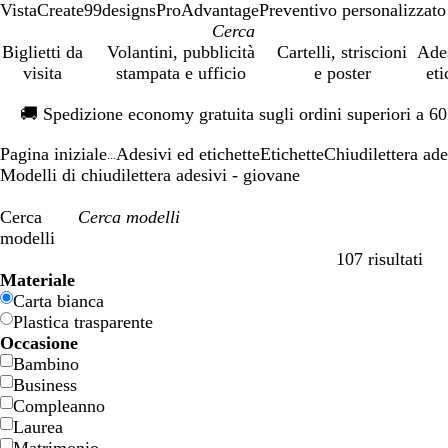
VistaCreate
99designs
ProAdvantage
Preventivo personalizzato
Biglietti da
Volantini, pubblicità
Cartelli, striscioni
Ade
visita
stampata e ufficio
e poster
eti
Diapositiva
🚚
Spedizione economy gratuita sugli ordini superiori a 6
1
di
Pagina iniziale
Adesivi ed etichette
Etichette
Chiudilettera ade
1
...
Modelli di chiudilettera adesivi - giovane
Cerca
modelli
107 risultati
Filtri
Materiale
Carta bianca
Plastica trasparente
Occasione
Bambino
Business
Compleanno
Laurea