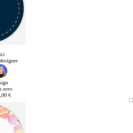
ici
designer
sign
a zero
,00 €