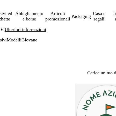
sivi ed
Abbigliamento
Articoli
Casa e
I
Packaging
chette
e borse
promozionali
regali
0 €
Ulteriori informazioni
sivi
Modelli
Giovane
Carica un tuo 