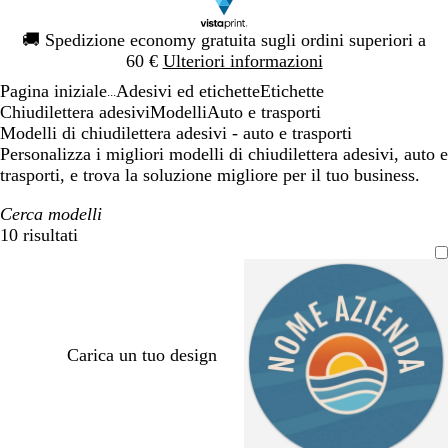
Diapositiva
🚚
Spedizione economy gratuita sugli ordini superiori a
1
60 €
Ulteriori informazioni
di
Pagina iniziale
Adesivi ed etichette
Etichette
1
...
Chiudilettera adesivi
Modelli
Auto e trasporti
Modelli di chiudilettera adesivi - auto e trasporti
Personalizza i migliori modelli di chiudilettera adesivi, auto e
trasporti, e trova la soluzione migliore per il tuo business.
Cerca modelli
10 risultati
Filtri
Carica un tuo design