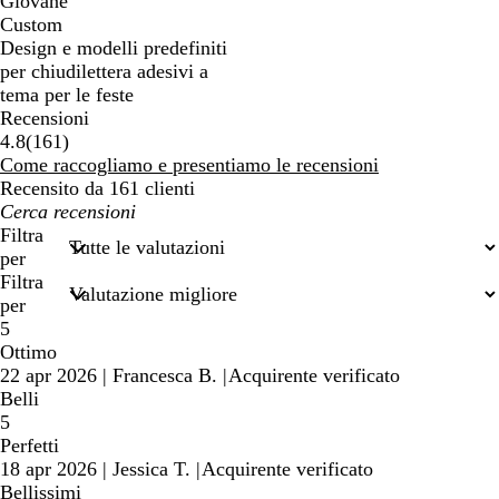
Giovane
Custom
Design e modelli predefiniti
per chiudilettera adesivi a
tema per le feste
Recensioni
161
4.8
(
161
)
recensioni
Come raccogliamo e presentiamo le recensioni
Recensito da 161 clienti
I
miei
Filtra
termini
per
di
Filtra
ricerca
per
5
Ottimo
22 apr 2026
|
Francesca B.
|
Acquirente verificato
Belli
5
Perfetti
18 apr 2026
|
Jessica T.
|
Acquirente verificato
Bellissimi