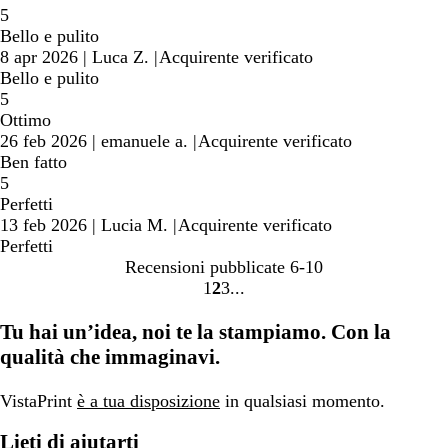
5
Bello e pulito
8 apr 2026
|
Luca Z.
|
Acquirente verificato
Bello e pulito
5
Ottimo
26 feb 2026
|
emanuele a.
|
Acquirente verificato
Ben fatto
5
Perfetti
13 feb 2026
|
Lucia M.
|
Acquirente verificato
Perfetti
Recensioni pubblicate
6-10
1
2
3
Vai
Vai
Vai
alla
alla
alla
Tu hai un’idea, noi te la stampiamo. Con la
pagina
pagina
pagina
qualità che immaginavi.
VistaPrint
è a tua disposizione
in qualsiasi momento.
Lieti di aiutarti