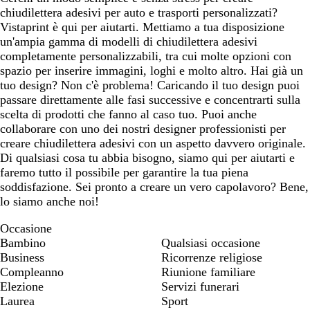
h
o
S
i
chiudilettera adesivi per auto e trasporti personalizzati?
i
i
v
Vistaprint è qui per aiutarti. Mettiamo a tua disposizione
a
e
a
un'ampia gamma di modelli di chiudilettera adesivi
r
n
completamente personalizzabili, tra cui molte opzioni con
o
a
spazio per inserire immagini, loghi e molto altro. Hai già un
tuo design? Non c'è problema! Caricando il tuo design puoi
passare direttamente alle fasi successive e concentrarti sulla
scelta di prodotti che fanno al caso tuo. Puoi anche
collaborare con uno dei nostri designer professionisti per
creare chiudilettera adesivi con un aspetto davvero originale.
Di qualsiasi cosa tu abbia bisogno, siamo qui per aiutarti e
faremo tutto il possibile per garantire la tua piena
soddisfazione. Sei pronto a creare un vero capolavoro? Bene,
lo siamo anche noi!
Occasione
Bambino
Qualsiasi occasione
Business
Ricorrenze religiose
Compleanno
Riunione familiare
Elezione
Servizi funerari
Laurea
Sport