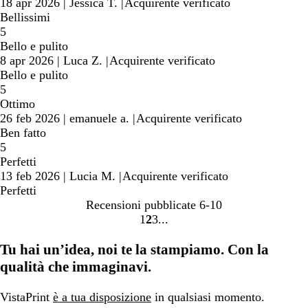
18 apr 2026
|
Jessica T.
|
Acquirente verificato
Bellissimi
5
Bello e pulito
8 apr 2026
|
Luca Z.
|
Acquirente verificato
Bello e pulito
5
Ottimo
26 feb 2026
|
emanuele a.
|
Acquirente verificato
Ben fatto
5
Perfetti
13 feb 2026
|
Lucia M.
|
Acquirente verificato
Perfetti
Recensioni pubblicate
6-10
1
2
3
Vai
Vai
Vai
alla
alla
alla
Tu hai un’idea, noi te la stampiamo. Con la
pagina
pagina
pagina
qualità che immaginavi.
VistaPrint
è a tua disposizione
in qualsiasi momento.