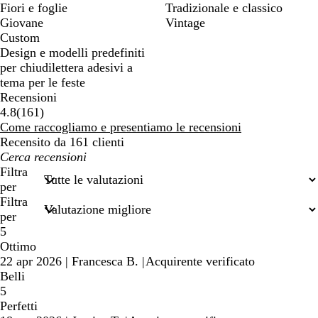
Fiori e foglie
Tradizionale e classico
Giovane
Vintage
Custom
Design e modelli predefiniti
per chiudilettera adesivi a
tema per le feste
Recensioni
161
4.8
(
161
)
recensioni
Come raccogliamo e presentiamo le recensioni
Recensito da 161 clienti
I
miei
Filtra
termini
per
di
Filtra
ricerca
per
5
Ottimo
22 apr 2026
|
Francesca B.
|
Acquirente verificato
Belli
5
Perfetti