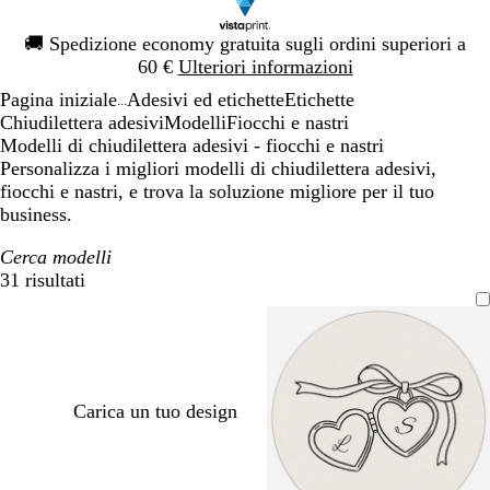
Diapositiva
🚚
Spedizione economy gratuita sugli ordini superiori a
1
60 €
Ulteriori informazioni
di
Pagina iniziale
Adesivi ed etichette
Etichette
1
...
Chiudilettera adesivi
Modelli
Fiocchi e nastri
Modelli di chiudilettera adesivi - fiocchi e nastri
Personalizza i migliori modelli di chiudilettera adesivi,
fiocchi e nastri, e trova la soluzione migliore per il tuo
business.
Cerca modelli
31 risultati
Filtri
Carica un tuo design