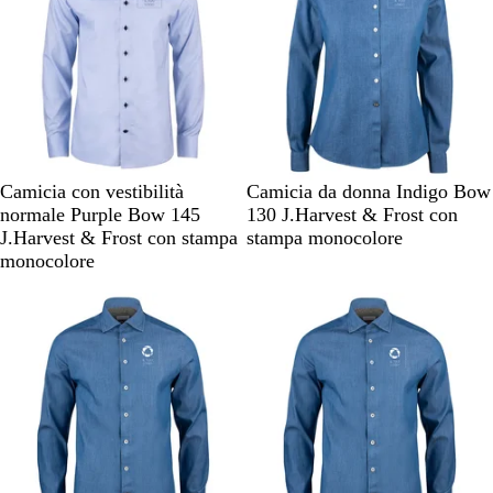
M
P
I
Camicia con vestibilità
Camicia da donna Indigo Bow
i
i
n
normale Purple Bow 145
130 J.Harvest & Frost con
d
n
d
J.Harvest & Frost con stampa
stampa monocolore
B
k
i
monocolore
l
g
Articolo non disponibile
Articolo non disponibile
u
o
e