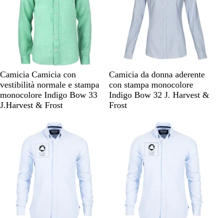
i
e
i
e
e
e
l
l
o
o
V
A
R
A
B
A
Camicia Camicia con
Camicia da donna aderente
e
z
o
r
i
z
vestibilità normale e stampa
con stampa monocolore
r
z
s
a
a
z
monocolore Indigo Bow 33
Indigo Bow 32 J. Harvest &
d
u
s
n
n
u
J.Harvest & Frost
Frost
e
r
o
c
c
r
Articolo non disponibile
Articolo non disponibile
r
i
o
r
o
o
o
c
n
i
e
e
l
o