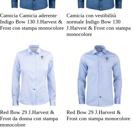
I
I
Camicia Camicia aderente
Camicia con vestibilità
n
n
Indigo Bow 130 J.Harvest &
normale Indigo Bow 130
d
d
Frost con stampa monocolore
J.Harvest & Frost con stampa
i
i
monocolore
g
g
Articolo non disponibile
Articolo non disponibile
o
o
A
B
A
B
Red Bow 29 J.Harvest &
Red Bow 29 J.Harvest &
z
i
z
i
Frost da donna con stampa
Frost con stampa monocolore
z
a
z
a
monocolore
u
n
u
n