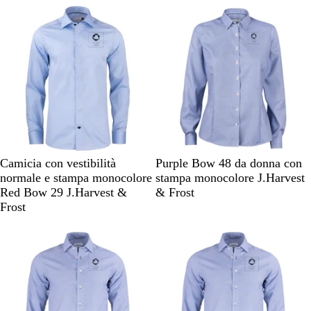
Articolo non disponibile
Articolo non disponibile
r
c
r
c
r
o
r
o
o
o
c
c
i
i
e
e
l
l
o
o
A
B
M
Camicia con vestibilità
Purple Bow 48 da donna con
z
i
o
normale e stampa monocolore
stampa monocolore J.Harvest
z
a
t
Red Bow 29 J.Harvest &
& Frost
u
n
i
Frost
r
c
v
Articolo non disponibile
Articolo non disponibile
r
o
o
o
b
c
l
i
u
e
l