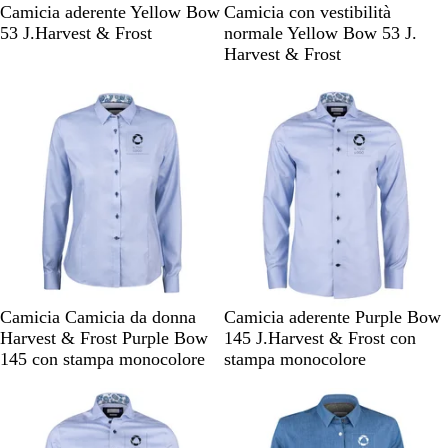
B
A
B
A
Camicia aderente Yellow Bow
Camicia con vestibilità
l
z
l
z
53 J.Harvest & Frost
normale Yellow Bow 53 J.
u
z
u
z
Harvest & Frost
m
u
n
u
Articolo non disponibile
Articolo non disponibile
a
r
a
r
r
r
v
r
i
o
y
o
n
c
c
o
i
i
e
e
l
l
o
o
M
P
M
P
Camicia Camicia da donna
Camicia aderente Purple Bow
i
i
i
i
Harvest & Frost Purple Bow
145 J.Harvest & Frost con
d
n
d
n
145 con stampa monocolore
stampa monocolore
B
k
B
k
Articolo non disponibile
Articolo non disponibile
l
l
u
u
e
e