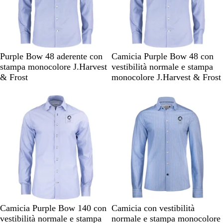
o
M
M
Purple Bow 48 aderente con
Camicia Purple Bow 48 con
o
o
stampa monocolore J.Harvest
vestibilità normale e stampa
t
t
& Frost
monocolore J.Harvest & Frost
i
i
Articolo non disponibile
Articolo non disponibile
v
v
o
o
b
b
l
l
u
u
R
B
A
B
Camicia Purple Bow 140 con
Camicia con vestibilità
i
l
z
i
vestibilità normale e stampa
normale e stampa monocolore