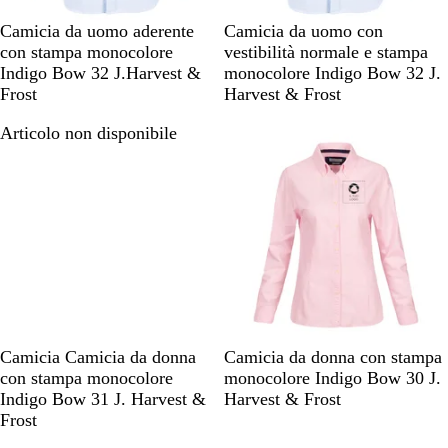
A
A
Camicia da uomo aderente
Camicia da uomo con
z
z
con stampa monocolore
vestibilità normale e stampa
z
z
Indigo Bow 32 J.Harvest &
monocolore Indigo Bow 32 J.
u
u
Frost
Harvest & Frost
r
r
Articolo non disponibile
Articolo non disponibile
r
r
o
o
B
R
Camicia Camicia da donna
Camicia da donna con stampa
l
o
con stampa monocolore
monocolore Indigo Bow 30 J.
u
s
Indigo Bow 31 J. Harvest &
Harvest & Frost
m
a
Frost
a