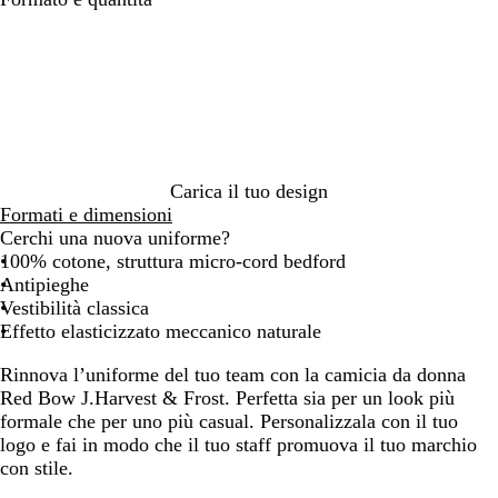
i
z
a
z
n
u
c
r
o
r
o
c
i
Carica il tuo design
e
Formati e dimensioni
l
Cerchi una nuova uniforme?
o
100% cotone, struttura micro-cord bedford
Antipieghe
Vestibilità classica
Effetto elasticizzato meccanico naturale
Rinnova l’uniforme del tuo team con la camicia da donna
Red Bow J.Harvest & Frost. Perfetta sia per un look più
formale che per uno più casual. Personalizzala con il tuo
logo e fai in modo che il tuo staff promuova il tuo marchio
con stile.