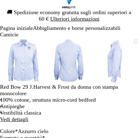
Diapositiva
🚚
Spedizione economy gratuita sugli ordini superiori a
1
60 €
Ulteriori informazioni
di
Pagina iniziale
Abbigliamento e borse personalizzabili
1
Camicie
Diapositiva
L’immagine
Ingrandito
Usa
Clicca
L’immagine
Ingrandito
Usa
Clicca
L’immagi
Ingrandito
Usa
Clicca
1
può
a
i
per
può
a
i
per
può
a
i
per
di
essere
minimo
comandi
allargare
essere
minimo
comandi
allargare
essere
minimo
comandi
allargare
3
ingrandita
+
ingrandita
+
ingrandita
+
e
e
e
+
+
+
per
per
per
ingrandire
ingrandire
ingrandire
Red Bow 29 J.Harvest & Frost da donna con stampa
o
o
o
monocolore
ridurre
ridurre
ridurre
100% cotone, struttura micro-cord bedford
e
e
e
Antipieghe
le
le
le
Vestibilità classica
frecce
frecce
frecce
Vedi dettagli
per
per
per
spostarti
spostarti
spostarti
Colore
*
Azzurro cielo
B
A
Obbligatorio
Formato e quantità
*