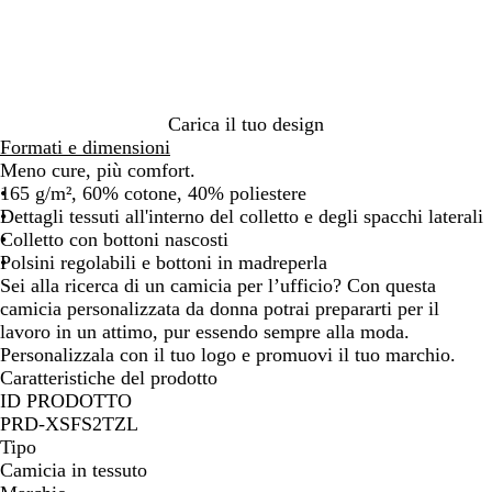
/
m
o
B
a
/
i
r
B
a
i
i
n
n
a
c
o
n
Carica il tuo design
o
/
c
Formati e dimensioni
B
o
Meno cure, più comfort.
i
165 g/m², 60% cotone, 40% poliestere
a
Dettagli tessuti all'interno del colletto e degli spacchi laterali
n
Colletto con bottoni nascosti
c
Polsini regolabili e bottoni in madreperla
o
Sei alla ricerca di un camicia per l’ufficio? Con questa
camicia personalizzata da donna potrai prepararti per il
lavoro in un attimo, pur essendo sempre alla moda.
Personalizzala con il tuo logo e promuovi il tuo marchio.
Caratteristiche del prodotto
ID PRODOTTO
PRD-XSFS2TZL
Tipo
Camicia in tessuto