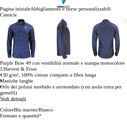
Pagina iniziale
Abbigliamento e borse personalizzabili
Camicie
Diapositiva
L’immagine
Ingrandito
Usa
Clicca
L’immagine
Ingrandito
Usa
Clicca
L’immagi
Ingrandito
Usa
Clicca
1
può
a
i
per
può
a
i
per
può
a
i
per
di
essere
minimo
comandi
allargare
essere
minimo
comandi
allargare
essere
minimo
comandi
allargare
3
ingrandita
+
ingrandita
+
ingrandita
+
e
e
e
+
+
+
per
per
per
ingrandire
ingrandire
ingrandire
Purple Bow 49 con vestibilità normale e stampa monocolore
o
o
o
J.Harvest & Frost
ridurre
ridurre
ridurre
130 g/m², 100% cotone compatto a fibra lunga
e
e
e
Maniche lunghe
le
le
le
Orlo dei polsini morbido e arrotondato (con asola extra per
frecce
frecce
frecce
gemelli)
per
per
per
Vedi dettagli
spostarti
spostarti
spostarti
Colore
Blu marino/Bianco
B
Obbligatorio
Formato e quantità
*
l