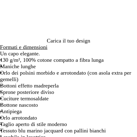
u
m
a
r
i
n
o
Carica il tuo design
/
Formati e dimensioni
B
Un capo elegante.
i
130 g/m², 100% cotone compatto a fibra lunga
a
Maniche lunghe
n
Orlo dei polsini morbido e arrotondato (con asola extra per
c
gemelli)
o
Bottoni effetto madreperla
Sprone posteriore diviso
Cuciture termosaldate
Bottone nascosto
Antipiega
Orlo arrotondato
Taglio aperto di stile moderno
Tessuto blu marino jacquard con pallini bianchi
Lavabile in lavatrice