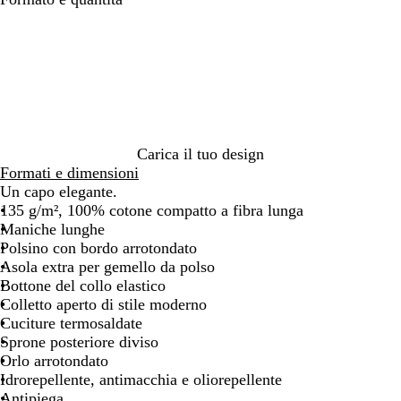
i
z
a
z
n
u
c
r
o
r
o
c
i
Carica il tuo design
e
Formati e dimensioni
l
Un capo elegante.
o
135 g/m², 100% cotone compatto a fibra lunga
Maniche lunghe
Polsino con bordo arrotondato
Asola extra per gemello da polso
Bottone del collo elastico
Colletto aperto di stile moderno
Cuciture termosaldate
Sprone posteriore diviso
Orlo arrotondato
Idrorepellente, antimacchia e oliorepellente
Antipiega