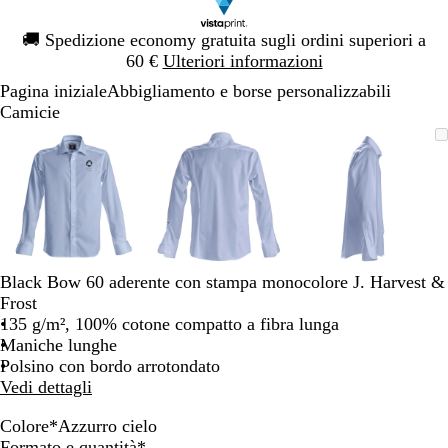
Diapositiva
🚚
Spedizione economy gratuita sugli ordini superiori a
1
60 €
Ulteriori informazioni
di
Pagina iniziale
Abbigliamento e borse personalizzabili
1
Camicie
Diapositiva
L’immagine
Ingrandito
Usa
Clicca
L’immagine
Ingrandito
Usa
Clicca
L’immagi
Ingrandito
Usa
Clicca
1
può
a
i
per
può
a
i
per
può
a
i
per
di
essere
minimo
comandi
allargare
essere
minimo
comandi
allargare
essere
minimo
comandi
allargare
3
ingrandita
+
ingrandita
+
ingrandita
+
e
e
e
+
+
+
per
per
per
ingrandire
ingrandire
ingrandire
Black Bow 60 aderente con stampa monocolore J. Harvest &
o
o
o
Frost
ridurre
ridurre
ridurre
135 g/m², 100% cotone compatto a fibra lunga
e
e
e
Maniche lunghe
le
le
le
Polsino con bordo arrotondato
frecce
frecce
frecce
Vedi dettagli
per
per
per
spostarti
spostarti
spostarti
Colore
*
Azzurro cielo
B
A
Obbligatorio
Formato e quantità
*