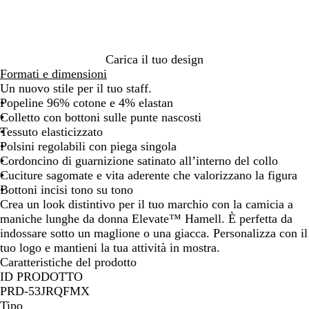
o
r
i
o
n
t
a
Carica il tuo design
u
Formati e dimensioni
n
Un nuovo stile per il tuo staff.
i
Popeline 96% cotone e 4% elastan
t
Colletto con bottoni sulle punte nascosti
a
Tessuto elasticizzato
Polsini regolabili con piega singola
Cordoncino di guarnizione satinato all’interno del collo
Cuciture sagomate e vita aderente che valorizzano la figura
Bottoni incisi tono su tono
Crea un look distintivo per il tuo marchio con la camicia a
maniche lunghe da donna Elevate™ Hamell. È perfetta da
indossare sotto un maglione o una giacca. Personalizza con il
tuo logo e mantieni la tua attività in mostra.
Caratteristiche del prodotto
ID PRODOTTO
PRD-53JRQFMX
Tipo