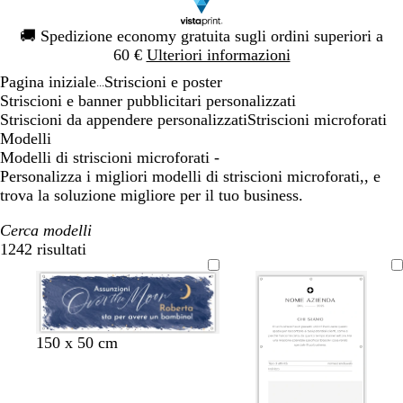
Diapositiva
🚚
Spedizione economy gratuita sugli ordini superiori a
1
60 €
Ulteriori informazioni
di
Pagina iniziale
Striscioni e poster
1
...
Striscioni e banner pubblicitari personalizzati
Striscioni da appendere personalizzati
Striscioni microforati
Modelli
Modelli di striscioni microforati -
Personalizza i migliori modelli di striscioni microforati,, e
trova la soluzione migliore per il tuo business.
Cerca modelli
1242 risultati
Filtri
b
a
l
a
150 x 50 cm
l
c
i
c
u
c
l
c
s
i
l
i