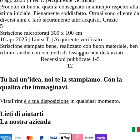
8 ago 2025
|
Pier P.
|
Acquirente verificato
Prodotto di buona qualità consegnato in anticipo rispetto alla
stima iniziale. Pienamente soddisfatto. Ormai sono cliente da
diversi anni e farò sicuramente altri acquisti. Grazie
5
Striscione microforati 300 x 100 cm
16 apr 2025
|
Linea T.
|
Acquirente verificato
Striscione stampato bene, realizzato con buon materiale, ben
rifinito anche con occhielli di fissaggio ben distanziati.
Recensioni pubblicate
1-5
1
2
Vai
Vai
alla
alla
Tu hai un’idea, noi te la stampiamo. Con la
pagina
pagina
qualità che immaginavi.
VistaPrint
è a tua disposizione
in qualsiasi momento.
Lieti di aiutarti
La nostra azienda