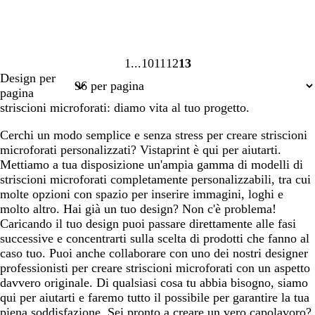
1
10
11
12
13
Pagina
Pagina
Pagina
Pagina
Pagina
Design per
1
10
11
12
13
pagina
striscioni microforati: diamo vita al tuo progetto.
Cerchi un modo semplice e senza stress per creare striscioni
microforati personalizzati? Vistaprint è qui per aiutarti.
Mettiamo a tua disposizione un'ampia gamma di modelli di
striscioni microforati completamente personalizzabili, tra cui
molte opzioni con spazio per inserire immagini, loghi e
molto altro. Hai già un tuo design? Non c'è problema!
Caricando il tuo design puoi passare direttamente alle fasi
successive e concentrarti sulla scelta di prodotti che fanno al
caso tuo. Puoi anche collaborare con uno dei nostri designer
professionisti per creare striscioni microforati con un aspetto
davvero originale. Di qualsiasi cosa tu abbia bisogno, siamo
qui per aiutarti e faremo tutto il possibile per garantire la tua
piena soddisfazione. Sei pronto a creare un vero capolavoro?