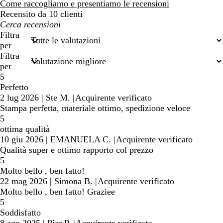
recensioni
Come raccogliamo e presentiamo le recensioni
Recensito da 10 clienti
I
miei
Filtra
termini
per
di
Filtra
ricerca
per
5
Perfetto
2 lug 2026
|
Ste M.
|
Acquirente verificato
Stampa perfetta, materiale ottimo, spedizione veloce
5
ottima qualità
10 giu 2026
|
EMANUELA C.
|
Acquirente verificato
Qualità super e ottimo rapporto col prezzo
5
Molto bello , ben fatto!
22 mag 2026
|
Simona B.
|
Acquirente verificato
Molto bello , ben fatto! Graziee
5
Soddisfatto