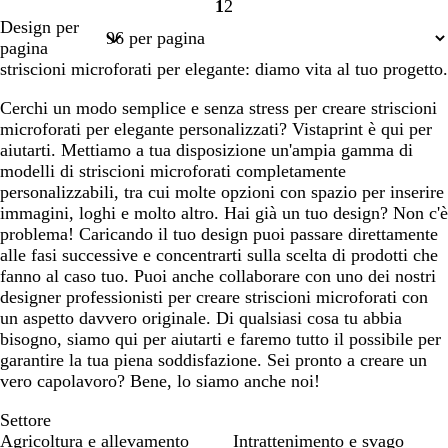
1
2
Pagina
Pagina
Design per
1
2
pagina
striscioni microforati per elegante: diamo vita al tuo progetto.
Cerchi un modo semplice e senza stress per creare striscioni
microforati per elegante personalizzati? Vistaprint è qui per
aiutarti. Mettiamo a tua disposizione un'ampia gamma di
modelli di striscioni microforati completamente
personalizzabili, tra cui molte opzioni con spazio per inserire
immagini, loghi e molto altro. Hai già un tuo design? Non c'è
problema! Caricando il tuo design puoi passare direttamente
alle fasi successive e concentrarti sulla scelta di prodotti che
fanno al caso tuo. Puoi anche collaborare con uno dei nostri
designer professionisti per creare striscioni microforati con
un aspetto davvero originale. Di qualsiasi cosa tu abbia
bisogno, siamo qui per aiutarti e faremo tutto il possibile per
garantire la tua piena soddisfazione. Sei pronto a creare un
vero capolavoro? Bene, lo siamo anche noi!
Settore
Agricoltura e allevamento
Intrattenimento e svago