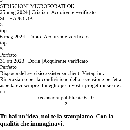
STRISCIONI MICROFORATI OK
25 mag 2024
|
Cristian
|
Acquirente verificato
SI ERANO OK
5
top
6 mag 2024
|
Fabio
|
Acquirente verificato
top
5
Perfetto
31 ott 2023
|
Dorin
|
Acquirente verificato
Perfetto
Risposta del servizio assistenza clienti Vistaprint:
Ringraziamo per la condivisione della recensione perfetta,
aspettatevi sempre il meglio per i vostri progetti insieme a
noi.
Recensioni pubblicate
6-10
1
2
Vai
Vai
alla
alla
Tu hai un’idea, noi te la stampiamo. Con la
pagina
pagina
qualità che immaginavi.