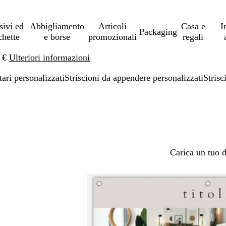
sivi ed
Abbigliamento
Articoli
Casa e
I
Packaging
chette
e borse
promozionali
regali
0 €
Ulteriori informazioni
tari personalizzati
Striscioni da appendere personalizzati
Strisc
Carica un tuo 