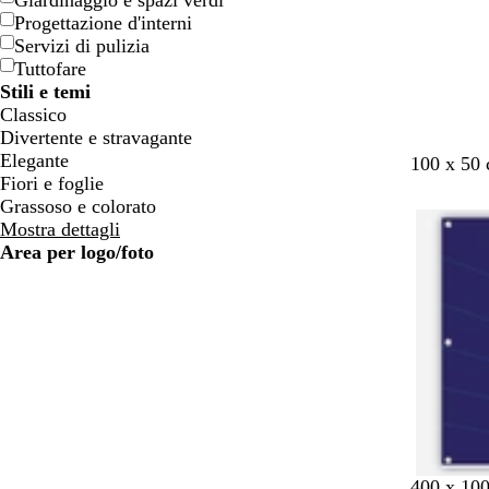
Giardinaggio e spazi verdi
o
o
e
e
Progettazione d'interni
n
n
Servizi di pulizia
e
e
Tuttofare
Stili e temi
Classico
Divertente e stravagante
Elegante
g
c
a
b
m
n
100 x 50
Fiori e foglie
r
r
c
l
a
e
Grassoso e colorato
i
e
c
u
l
r
Mostra dettagli
g
m
i
s
v
o
Area per logo/foto
i
a
a
c
a
o
i
u
c
o
r
h
o
i
a
r
o
b
g
v
g
400 x 10