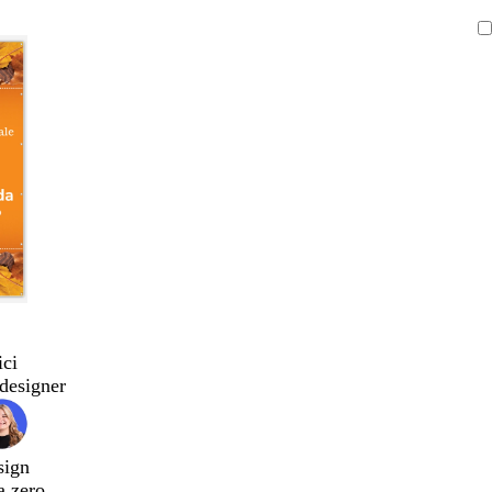
ici
designer
sign
a zero