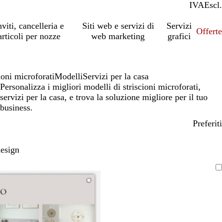
IVA
Incl.
Escl.
nviti, cancelleria e
Siti web e servizi di
Servizi
Offert
articoli per nozze
web marketing
grafici
ioni microforati
Modelli
Servizi per la casa
Personalizza i migliori modelli di striscioni microforati,
servizi per la casa, e trova la soluzione migliore per il tuo
business.
Preferiti
design