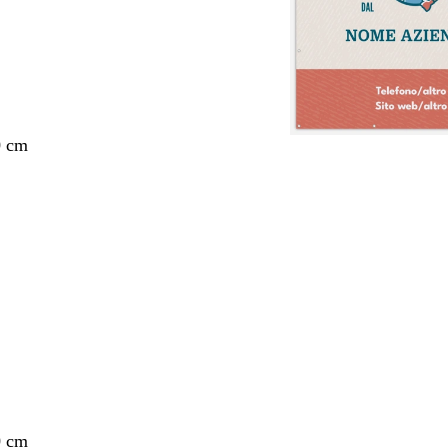
0 cm
nto
0 cm