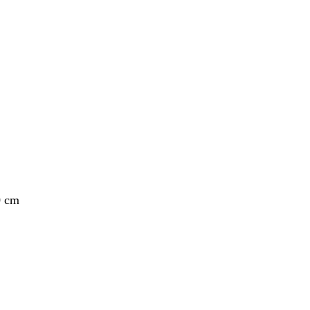
nto
0 cm
nto