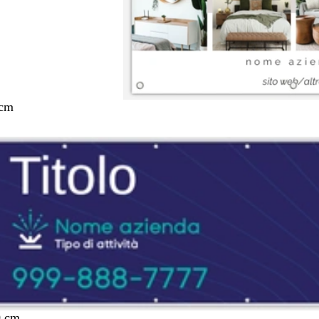
 cm
0 cm