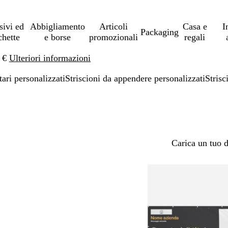
sivi ed
Abbigliamento
Articoli
Casa e
I
Packaging
chette
e borse
promozionali
regali
0 €
Ulteriori informazioni
tari personalizzati
Striscioni da appendere personalizzati
Strisc
Carica un tuo 