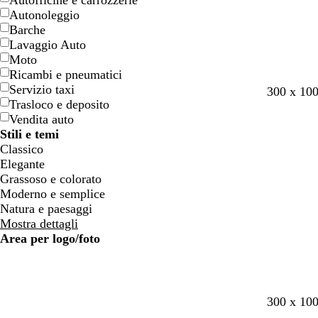
Autofficine e carrozzerie
n
n
Autonoleggio
e
e
Barche
Lavaggio Auto
Moto
Ricambi e pneumatici
Servizio taxi
g
a
l
t
b
300 x 10
Trasloco e deposito
r
c
i
e
i
Vendita auto
i
c
l
r
a
Stili e temi
g
i
l
r
n
Classico
i
a
a
a
c
Elegante
o
i
d
o
Grassoso e colorato
s
o
i
Moderno e semplice
c
S
Natura e paesaggi
u
i
Mostra dettagli
r
e
Area per logo/foto
o
n
a
n
b
c
n
n
n
300 x 10
e
i
r
e
e
e