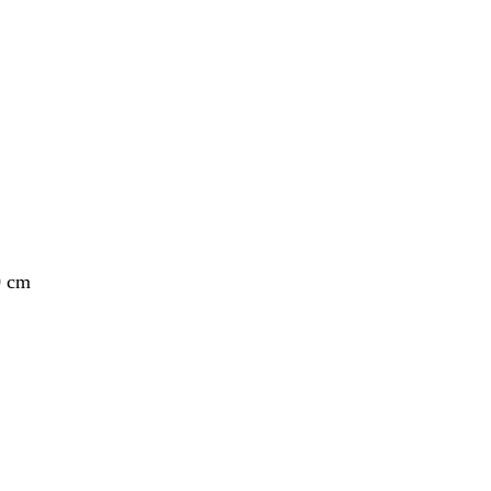
nto
0 cm
nto