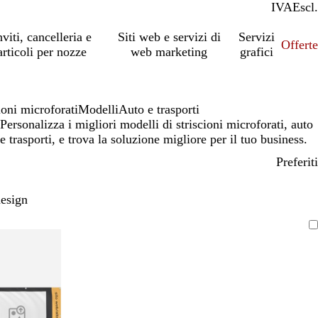
IVA
Incl.
Escl.
nviti, cancelleria e
Siti web e servizi di
Servizi
Offert
articoli per nozze
web marketing
grafici
ioni microforati
Modelli
Auto e trasporti
Personalizza i migliori modelli di striscioni microforati, auto
e trasporti, e trova la soluzione migliore per il tuo business.
Preferiti
design