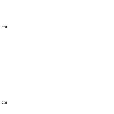
0 cm
nto
0 cm