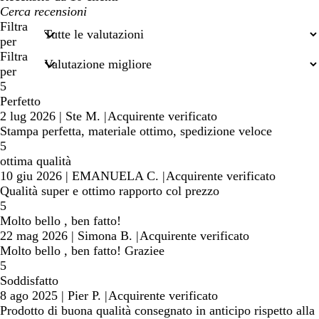
I
miei
Filtra
termini
per
di
Filtra
ricerca
per
5
Perfetto
2 lug 2026
|
Ste M.
|
Acquirente verificato
Stampa perfetta, materiale ottimo, spedizione veloce
5
ottima qualità
10 giu 2026
|
EMANUELA C.
|
Acquirente verificato
Qualità super e ottimo rapporto col prezzo
5
Molto bello , ben fatto!
22 mag 2026
|
Simona B.
|
Acquirente verificato
Molto bello , ben fatto! Graziee
5
Soddisfatto
8 ago 2025
|
Pier P.
|
Acquirente verificato
Prodotto di buona qualità consegnato in anticipo rispetto alla