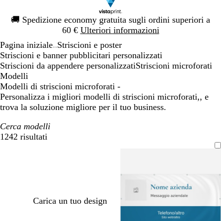
Diapositiva
🚚
Spedizione economy gratuita sugli ordini superiori a
1
60 €
Ulteriori informazioni
di
Pagina iniziale
Striscioni e poster
1
...
Striscioni e banner pubblicitari personalizzati
Striscioni da appendere personalizzati
Striscioni microforati
Modelli
Modelli di striscioni microforati -
Personalizza i migliori modelli di striscioni microforati,, e
trova la soluzione migliore per il tuo business.
Cerca modelli
1242 risultati
Filtri
Carica un tuo design