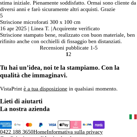
stima iniziale. Pienamente soddisfatto. Ormai sono cliente da
diversi anni e farò sicuramente altri acquisti. Grazie
5
Striscione microforati 300 x 100 cm
16 apr 2025
|
Linea T.
|
Acquirente verificato
Striscione stampato bene, realizzato con buon materiale, ben
rifinito anche con occhielli di fissaggio ben distanziati.
Recensioni pubblicate
1-5
1
2
Vai
Vai
alla
alla
Tu hai un’idea, noi te la stampiamo. Con la
pagina
pagina
qualità che immaginavi.
VistaPrint
è a tua disposizione
in qualsiasi momento.
Lieti di aiutarti
La nostra azienda
0422 188 3650
Home
Informativa sulla privacy