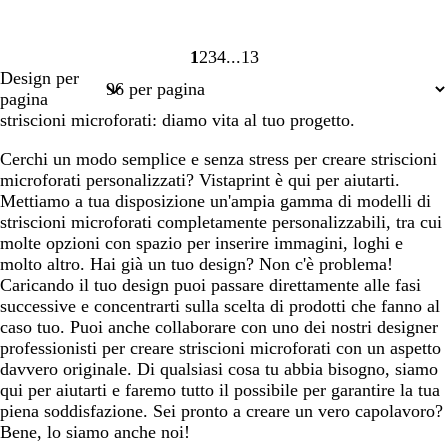
1
2
3
4
13
Pagina
Pagina
Pagina
Pagina
Pagina
Design per
1
2
3
4
13
pagina
striscioni microforati: diamo vita al tuo progetto.
Cerchi un modo semplice e senza stress per creare striscioni
microforati personalizzati? Vistaprint è qui per aiutarti.
Mettiamo a tua disposizione un'ampia gamma di modelli di
striscioni microforati completamente personalizzabili, tra cui
molte opzioni con spazio per inserire immagini, loghi e
molto altro. Hai già un tuo design? Non c'è problema!
Caricando il tuo design puoi passare direttamente alle fasi
successive e concentrarti sulla scelta di prodotti che fanno al
caso tuo. Puoi anche collaborare con uno dei nostri designer
professionisti per creare striscioni microforati con un aspetto
davvero originale. Di qualsiasi cosa tu abbia bisogno, siamo
qui per aiutarti e faremo tutto il possibile per garantire la tua
piena soddisfazione. Sei pronto a creare un vero capolavoro?
Bene, lo siamo anche noi!