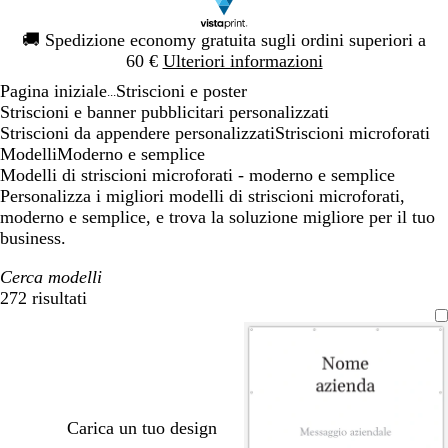
Diapositiva
🚚
Spedizione economy gratuita sugli ordini superiori a
1
60 €
Ulteriori informazioni
di
Pagina iniziale
Striscioni e poster
1
...
Striscioni e banner pubblicitari personalizzati
Striscioni da appendere personalizzati
Striscioni microforati
Modelli
Moderno e semplice
Modelli di striscioni microforati - moderno e semplice
Personalizza i migliori modelli di striscioni microforati,
moderno e semplice, e trova la soluzione migliore per il tuo
business.
Cerca modelli
272 risultati
Filtri
Carica un tuo design