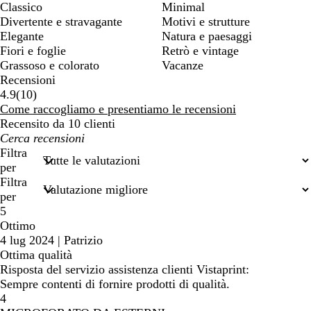
Classico
Minimal
Divertente e stravagante
Motivi e strutture
Elegante
Natura e paesaggi
Fiori e foglie
Retrò e vintage
Grassoso e colorato
Vacanze
Recensioni
10
4.9
(
10
)
recensioni
Come raccogliamo e presentiamo le recensioni
Recensito da 10 clienti
I
miei
Filtra
termini
per
di
Filtra
ricerca
per
5
Ottimo
4 lug 2024
|
Patrizio
Ottima qualità
Risposta del servizio assistenza clienti Vistaprint:
Sempre contenti di fornire prodotti di qualità.
4