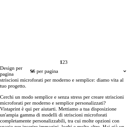
1
2
3
Pagina
Pagina
Pagina
Design per
1
2
3
pagina
striscioni microforati per moderno e semplice: diamo vita al
tuo progetto.
Cerchi un modo semplice e senza stress per creare striscioni
microforati per moderno e semplice personalizzati?
Vistaprint è qui per aiutarti. Mettiamo a tua disposizione
un'ampia gamma di modelli di striscioni microforati
completamente personalizzabili, tra cui molte opzioni con
spazio per inserire immagini, loghi e molto altro. Hai già un