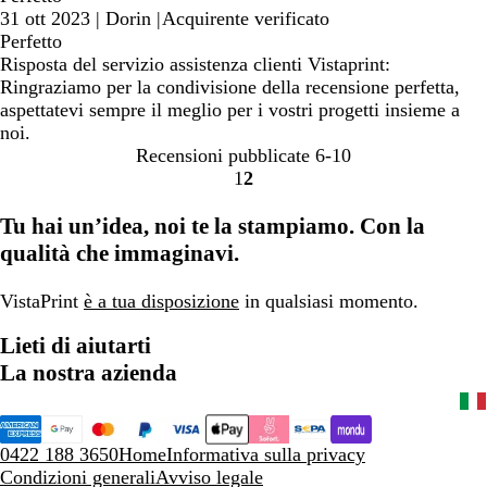
31 ott 2023
|
Dorin
|
Acquirente verificato
Perfetto
Risposta del servizio assistenza clienti Vistaprint:
Ringraziamo per la condivisione della recensione perfetta,
aspettatevi sempre il meglio per i vostri progetti insieme a
noi.
Recensioni pubblicate
6-10
1
2
Vai
Vai
alla
alla
Tu hai un’idea, noi te la stampiamo. Con la
pagina
pagina
qualità che immaginavi.
VistaPrint
è a tua disposizione
in qualsiasi momento.
Lieti di aiutarti
La nostra azienda
0422 188 3650
Home
Informativa sulla privacy
Condizioni generali
Avviso legale